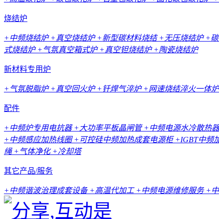
烧结炉
+中频烧结炉
+真空烧结炉
+新型碳材料烧结
+无压烧结炉
+
式烧结炉
+气氛真空箱式炉
+真空钽烧结炉
+陶瓷烧结炉
新材料专用炉
+气氛脱脂炉
+真空回火炉
+钎焊气淬炉
+网速烧结淬火一体炉
配件
+中频炉专用电抗器
+大功率平板晶闸管
+中频电源水冷散热
+中频感应加热线圈
+可控硅中频加热成套电源柜
+IGBT中
绳
+气体净化
+冷却塔
其它产品/服务
+中频谐波治理成套设备
+高温代加工
+中频电源维修服务
+