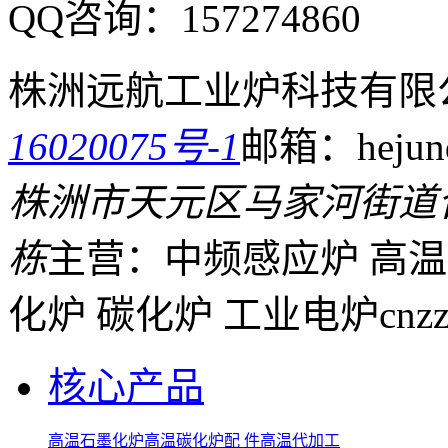
QQ咨询：
157274860
株洲远航工业炉科技有限
16020075号-1
邮箱：hejund
株洲市天元区马家河街道
栋
主营：中频感应炉 高温
化炉 碳化炉 工业电炉
cnz
核心产品
高温石墨化炉
高温碳化炉
配 件
高温代加工