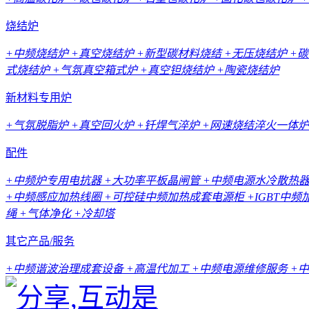
烧结炉
+中频烧结炉
+真空烧结炉
+新型碳材料烧结
+无压烧结炉
+
式烧结炉
+气氛真空箱式炉
+真空钽烧结炉
+陶瓷烧结炉
新材料专用炉
+气氛脱脂炉
+真空回火炉
+钎焊气淬炉
+网速烧结淬火一体炉
配件
+中频炉专用电抗器
+大功率平板晶闸管
+中频电源水冷散热
+中频感应加热线圈
+可控硅中频加热成套电源柜
+IGBT中
绳
+气体净化
+冷却塔
其它产品/服务
+中频谐波治理成套设备
+高温代加工
+中频电源维修服务
+