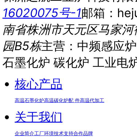
16020075号-1
邮箱：heju
南省株洲市天元区马家河
园B5栋
主营：中频感应炉
石墨化炉 碳化炉 工业电
核心产品
高温石墨化炉
高温碳化炉
配 件
高温代加工
关于我们
企业简介
工厂环境
技术支持
合作品牌