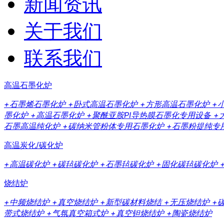
新闻资讯
关于我们
联系我们
高温石墨化炉
+石墨烯石墨化炉
+卧式高温石墨化炉
+方形高温石墨化炉
+
墨化炉
+高温石墨化炉
+聚酰亚胺PI导热膜石墨化专用设备
+
石墨高温纯化炉
+碳纳米管粉体专用石墨化炉
+石墨粉提纯专
高温炭化/碳化炉
+高温碳化炉
+碳毡碳化炉
+石墨毡碳化炉
+固化碳毡碳化炉
烧结炉
+中频烧结炉
+真空烧结炉
+新型碳材料烧结
+无压烧结炉
+
带式烧结炉
+气氛真空箱式炉
+真空钽烧结炉
+陶瓷烧结炉