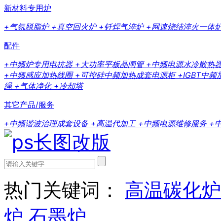
新材料专用炉
+气氛脱脂炉
+真空回火炉
+钎焊气淬炉
+网速烧结淬火一体
配件
+中频炉专用电抗器
+大功率平板晶闸管
+中频电源水冷散热
+中频感应加热线圈
+可控硅中频加热成套电源柜
+IGBT中
绳
+气体净化
+冷却塔
其它产品/服务
+中频谐波治理成套设备
+高温代加工
+中频电源维修服务
+
热门关键词：
高温碳化炉
炉
石墨炉