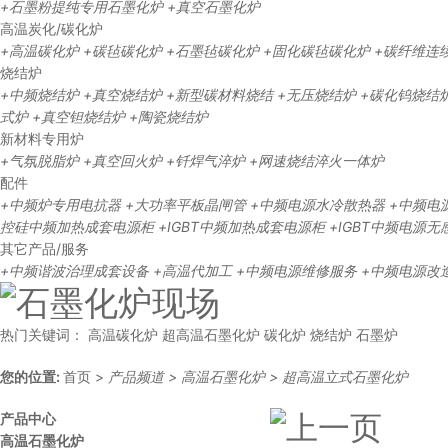
+石墨粉提纯专用石墨化炉
+真空石墨化炉
高温炭化/碳化炉
+高温碳化炉
+碳毡碳化炉
+石墨毡碳化炉
+固化碳毡碳化炉
+碳纤维连
烧结炉
+中频烧结炉
+真空烧结炉
+新型碳材料烧结
+无压烧结炉
+碳化钨烧结
式炉
+真空钽烧结炉
+陶瓷烧结炉
新材料专用炉
+气氛脱脂炉
+真空回火炉
+钎焊气淬炉
+网速烧结淬火一体炉
配件
+中频炉专用电抗器
+大功率平板晶闸管
+中频电源水冷散热器
+中频电
控硅中频加热成套电源柜
+IGBT中频加热成套电源柜
+IGBT中频电源
其它产品/服务
+中频谐波治理成套设备
+高温代加工
+中频电源维修服务
+中频电源改
热门关键词：
高温碳化炉
超高温石墨化炉
碳化炉
烧结炉
石墨炉
您的位置:
首页
>
产品频道
>
高温石墨化炉
>
超高温立式石墨化炉
产品中心
高温石墨化炉