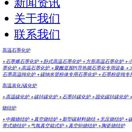
新闻资讯
关于我们
联系我们
高温石墨化炉
+石墨烯石墨化炉
+卧式高温石墨化炉
+方形高温石墨化炉
+
墨化炉
+高温石墨化炉
+聚酰亚胺PI导热膜石墨化专用设备
+
石墨高温纯化炉
+碳纳米管粉体专用石墨化炉
+石墨粉提纯专
高温炭化/碳化炉
+高温碳化炉
+碳毡碳化炉
+石墨毡碳化炉
+固化碳毡碳化炉
烧结炉
+中频烧结炉
+真空烧结炉
+新型碳材料烧结
+无压烧结炉
+
带式烧结炉
+气氛真空箱式炉
+真空钽烧结炉
+陶瓷烧结炉