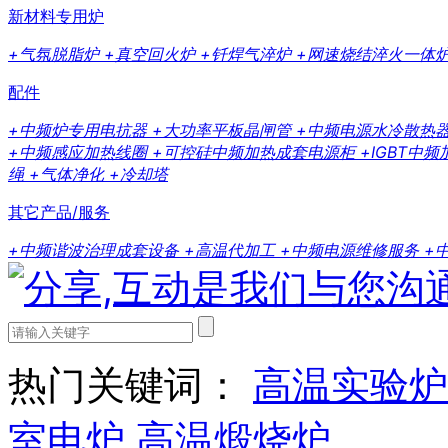
新材料专用炉
+气氛脱脂炉
+真空回火炉
+钎焊气淬炉
+网速烧结淬火一体
配件
+中频炉专用电抗器
+大功率平板晶闸管
+中频电源水冷散热
+中频感应加热线圈
+可控硅中频加热成套电源柜
+IGBT中
绳
+气体净化
+冷却塔
其它产品/服务
+中频谐波治理成套设备
+高温代加工
+中频电源维修服务
+
热门关键词：
高温实验炉
室电炉
高温煅烧炉