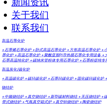
新闻资讯
关于我们
联系我们
高温石墨化炉
+石墨烯石墨化炉
+卧式高温石墨化炉
+方形高温石墨化炉
+
墨化炉
+高温石墨化炉
+聚酰亚胺PI导热膜石墨化专用设备
+
石墨高温纯化炉
+碳纳米管粉体专用石墨化炉
+石墨粉提纯专
高温炭化/碳化炉
+高温碳化炉
+碳毡碳化炉
+石墨毡碳化炉
+固化碳毡碳化炉
烧结炉
+中频烧结炉
+真空烧结炉
+新型碳材料烧结
+无压烧结炉
+
带式烧结炉
+气氛真空箱式炉
+真空钽烧结炉
+陶瓷烧结炉