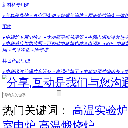
新材料专用炉
+气氛脱脂炉
+真空回火炉
+钎焊气淬炉
+网速烧结淬火一体
配件
+中频炉专用电抗器
+大功率平板晶闸管
+中频电源水冷散热
+中频感应加热线圈
+可控硅中频加热成套电源柜
+IGBT中
绳
+气体净化
+冷却塔
其它产品/服务
+中频谐波治理成套设备
+高温代加工
+中频电源维修服务
+
热门关键词：
高温实验炉
室电炉
高温煅烧炉