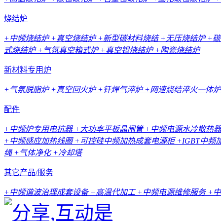
烧结炉
+中频烧结炉
+真空烧结炉
+新型碳材料烧结
+无压烧结炉
+
式烧结炉
+气氛真空箱式炉
+真空钽烧结炉
+陶瓷烧结炉
新材料专用炉
+气氛脱脂炉
+真空回火炉
+钎焊气淬炉
+网速烧结淬火一体炉
配件
+中频炉专用电抗器
+大功率平板晶闸管
+中频电源水冷散热
+中频感应加热线圈
+可控硅中频加热成套电源柜
+IGBT中
绳
+气体净化
+冷却塔
其它产品/服务
+中频谐波治理成套设备
+高温代加工
+中频电源维修服务
+