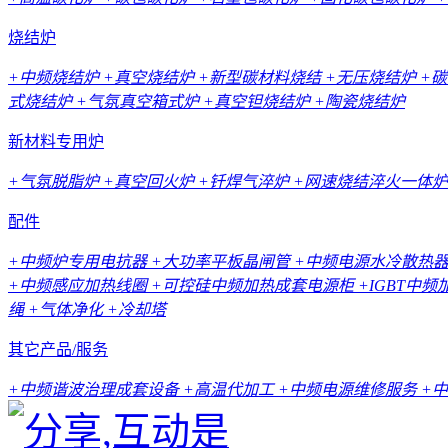
烧结炉
+中频烧结炉
+真空烧结炉
+新型碳材料烧结
+无压烧结炉
+
式烧结炉
+气氛真空箱式炉
+真空钽烧结炉
+陶瓷烧结炉
新材料专用炉
+气氛脱脂炉
+真空回火炉
+钎焊气淬炉
+网速烧结淬火一体炉
配件
+中频炉专用电抗器
+大功率平板晶闸管
+中频电源水冷散热
+中频感应加热线圈
+可控硅中频加热成套电源柜
+IGBT中
绳
+气体净化
+冷却塔
其它产品/服务
+中频谐波治理成套设备
+高温代加工
+中频电源维修服务
+