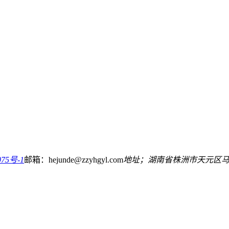
75号-1
邮箱：hejunde@zzyhgyl.com
地址；湖南省株洲市天元区马