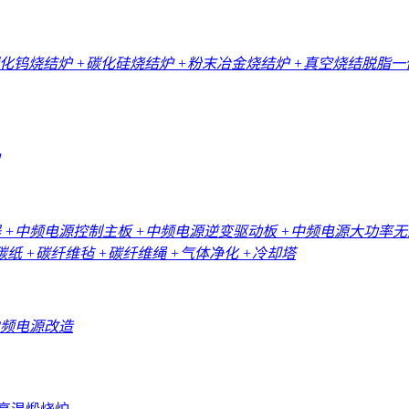
碳化钨烧结炉
+碳化硅烧结炉
+粉末冶金烧结炉
+真空烧结脱脂
器
+中频电源控制主板
+中频电源逆变驱动板
+中频电源大功率
碳纸
+碳纤维毡
+碳纤维绳
+气体净化
+冷却塔
中频电源改造