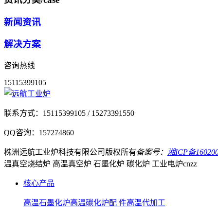
新闻资讯
解决方案
咨询热线
15115399105
联系方式：
15115399105 / 15273391550
QQ咨询：
157274860
株洲远航工业炉科技有限公司
版权所有
备案号：
湘ICP备160200
温真空烧结炉 高温真空炉 石墨化炉 碳化炉 工业电炉
cnzz
核心产品
高温石墨化炉
高温碳化炉
配 件
高温代加工