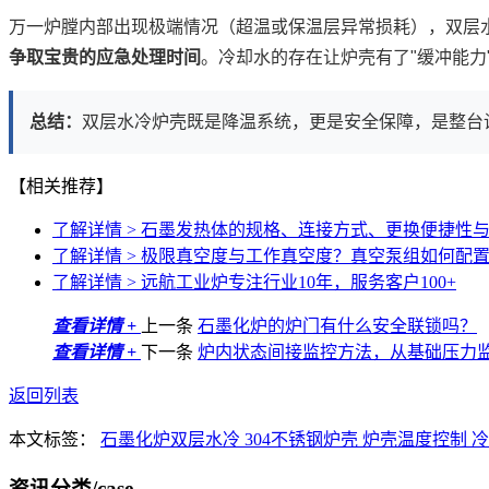
万一炉膛内部出现极端情况（超温或保温层异常损耗），双层
争取宝贵的应急处理时间
。冷却水的存在让炉壳有了"缓冲能力
总结：
双层水冷炉壳既是降温系统，更是安全保障，是整台
【相关推荐】
了解详情 >
石墨发热体的规格、连接方式、更换便捷性
了解详情 >
极限真空度与工作真空度？真空泵组如何配
了解详情 >
远航工业炉专注行业10年，服务客户100+
查看详情 +
上一条
石墨化炉的炉门有什么安全联锁吗？
查看详情 +
下一条
炉内状态间接监控方法，从基础压力
返回列表
本文标签：
石墨化炉双层水冷
304不锈钢炉壳
炉壳温度控制
资讯分类
/case