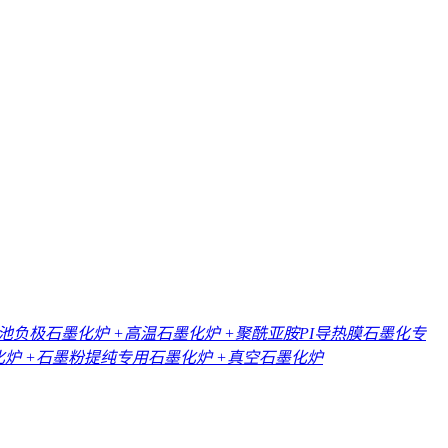
电池负极石墨化炉
+高温石墨化炉
+聚酰亚胺PI导热膜石墨化专
化炉
+石墨粉提纯专用石墨化炉
+真空石墨化炉