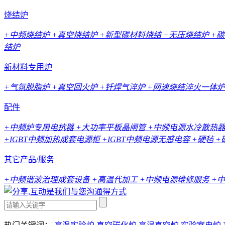
烧结炉
+中频烧结炉
+真空烧结炉
+新型碳材料烧结
+无压烧结炉
+
结炉
新材料专用炉
+气氛脱脂炉
+真空回火炉
+钎焊气淬炉
+网速烧结淬火一体炉
配件
+中频炉专用电抗器
+大功率平板晶闸管
+中频电源水冷散热
+IGBT中频加热成套电源柜
+IGBT中频电源无感电容
+硬毡
+
其它产品/服务
+中频谐波治理成套设备
+高温代加工
+中频电源维修服务
+