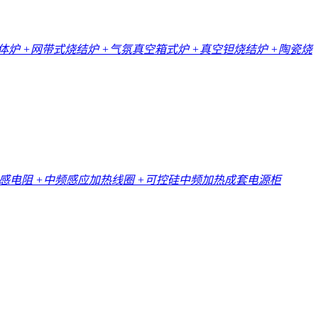
一体炉
+网带式烧结炉
+气氛真空箱式炉
+真空钽烧结炉
+陶瓷烧
无感电阻
+中频感应加热线圈
+可控硅中频加热成套电源柜