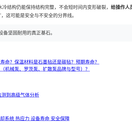
水冷结构仍能保持结构完整，不会短时间内变形破裂，
给操作人
"，这可能是安全与不安全的分界线。
设备坚固耐用的真正基石。
与寿命？保温材料是石墨毡还是碳毡？预期寿命？
置（机械泵、罗茨泵、扩散泵品牌与型号）？
监测到高级气体分析
冷却系统
热应力
设备寿命
安全保障