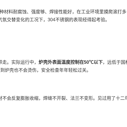
这种材料耐腐蚀、强度够、焊接性能好，在工业环境里摸爬滚打多
氛交替变化的工况下，304不锈钢的表现经得起考验。
带走。实际运行中，
炉壳外表面温度控制在50℃以下
，远低于国
心碰到炉壳也不会烫伤，安全检查年年轻松过关。
材不会反复膨胀收缩，焊缝不开裂、法兰不变形。见过用了十二