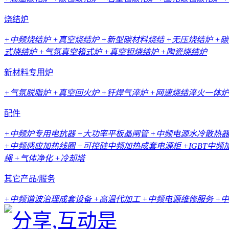
烧结炉
+中频烧结炉
+真空烧结炉
+新型碳材料烧结
+无压烧结炉
+
式烧结炉
+气氛真空箱式炉
+真空钽烧结炉
+陶瓷烧结炉
新材料专用炉
+气氛脱脂炉
+真空回火炉
+钎焊气淬炉
+网速烧结淬火一体炉
配件
+中频炉专用电抗器
+大功率平板晶闸管
+中频电源水冷散热
+中频感应加热线圈
+可控硅中频加热成套电源柜
+IGBT中
绳
+气体净化
+冷却塔
其它产品/服务
+中频谐波治理成套设备
+高温代加工
+中频电源维修服务
+