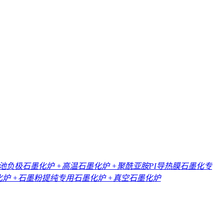
电池负极石墨化炉
+高温石墨化炉
+聚酰亚胺PI导热膜石墨化专
化炉
+石墨粉提纯专用石墨化炉
+真空石墨化炉