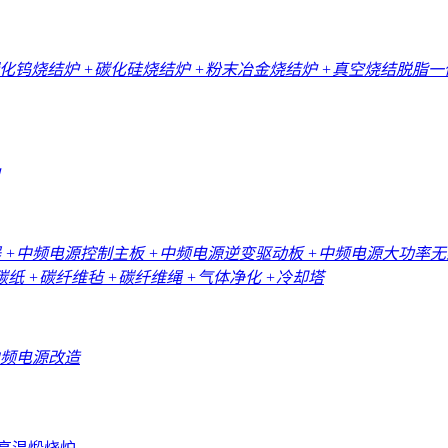
碳化钨烧结炉
+碳化硅烧结炉
+粉末冶金烧结炉
+真空烧结脱脂
器
+中频电源控制主板
+中频电源逆变驱动板
+中频电源大功率
碳纸
+碳纤维毡
+碳纤维绳
+气体净化
+冷却塔
中频电源改造