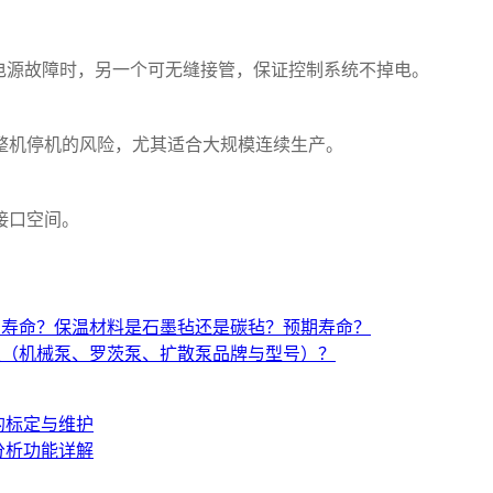
。
电源故障时，另一个可无缝接管，保证控制系统不掉电。
整机停机的风险，尤其适合大规模连续生产。
接口空间。
与寿命？保温材料是石墨毡还是碳毡？预期寿命？
置（机械泵、罗茨泵、扩散泵品牌与型号）？
的标定与维护
分析功能详解