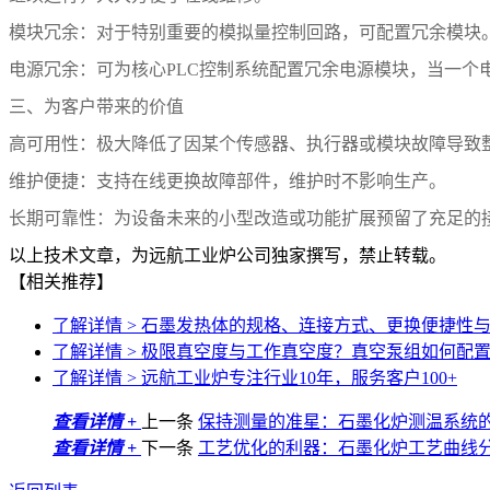
模块冗余：对于特别重要的模拟量控制回路，可配置冗余模块
电源冗余：可为核心
PLC
控制系统配置冗余电源模块，当一个
三、为客户带来的价值
高可用性：极大降低了因某个传感器、执行器或模块故障导致
维护便捷：支持在线更换故障部件，维护时不影响生产。
长期可靠性：为设备未来的小型改造或功能扩展预留了充足的
以上技术文章，为远航工业炉公司独家撰写，禁止转载。
【相关推荐】
了解详情 >
石墨发热体的规格、连接方式、更换便捷性
了解详情 >
极限真空度与工作真空度？真空泵组如何配
了解详情 >
远航工业炉专注行业10年，服务客户100+
查看详情 +
上一条
保持测量的准星：石墨化炉测温系统
查看详情 +
下一条
工艺优化的利器：石墨化炉工艺曲线