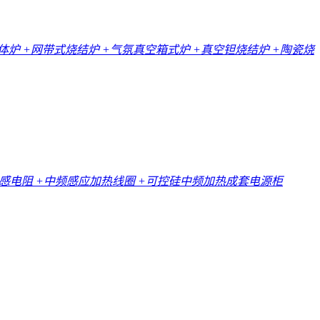
一体炉
+网带式烧结炉
+气氛真空箱式炉
+真空钽烧结炉
+陶瓷烧
无感电阻
+中频感应加热线圈
+可控硅中频加热成套电源柜