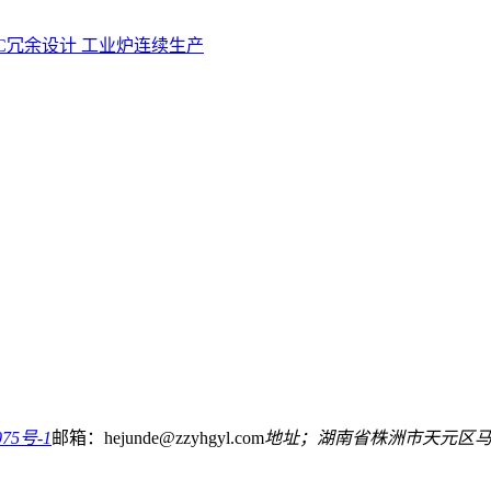
LC冗余设计
工业炉连续生产
75号-1
邮箱：hejunde@zzyhgyl.com
地址；湖南省株洲市天元区马