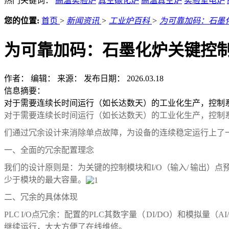
热门关键词：
高温实验炉
真空碳化炉
高温真空炉
实验室电炉
您的位置:
首页
>
新闻资讯
>
工业炉百科
>
为可靠加码：石墨
为可靠加码：石墨化炉关键控
作者：
编辑：
来源：
发布日期： 2026.03.18
信息摘要：
对于需要连续长时间运行（如长达数天）的工业化生产，控制
对于需要连续长时间运行（如长达数天）的工业化生产，控制
们通过冗余设计来消除单点故障，为设备的连续稳定运行上了
一、全面的冗余配置理念
我们的设计原则是：为关键的控制模块和
I/O
（输入
/
输出）点
少于模块的最大容量。
二、冗余的具体体现
PLC I/O
点冗余：配置的
PLC
其数字量（
DI/DO
）和模拟量（
AI
继续运行，大大方便了在线维修。