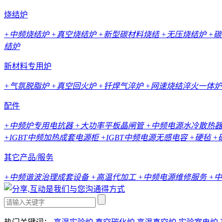
烧结炉
+中频烧结炉
+真空烧结炉
+新型碳材料烧结
+无压烧结炉
+
结炉
新材料专用炉
+气氛脱脂炉
+真空回火炉
+钎焊气淬炉
+网速烧结淬火一体炉
配件
+中频炉专用电抗器
+大功率平板晶闸管
+中频电源水冷散热
+IGBT中频加热成套电源柜
+IGBT中频电源无感电容
+硬毡
+
其它产品/服务
+中频谐波治理成套设备
+高温代加工
+中频电源维修服务
+