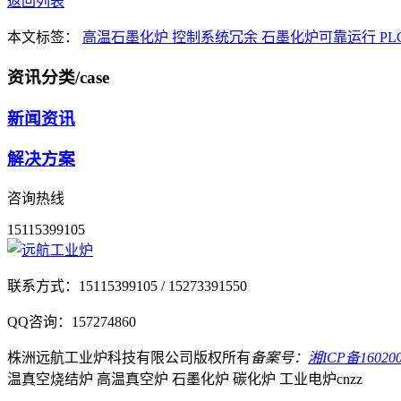
返回列表
本文标签：
高温石墨化炉
控制系统冗余
石墨化炉可靠运行
P
资讯分类
/case
新闻资讯
解决方案
咨询热线
15115399105
联系方式：
15115399105 / 15273391550
QQ咨询：
157274860
株洲远航工业炉科技有限公司
版权所有
备案号：
湘ICP备160200
温真空烧结炉 高温真空炉 石墨化炉 碳化炉 工业电炉
cnzz