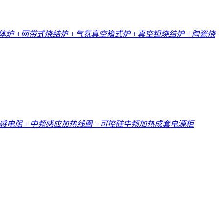
一体炉
+网带式烧结炉
+气氛真空箱式炉
+真空钽烧结炉
+陶瓷烧
无感电阻
+中频感应加热线圈
+可控硅中频加热成套电源柜