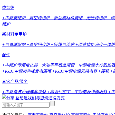
烧结炉
+中频烧结炉
+真空烧结炉
+新型碳材料烧结
+无压烧结炉
+
结炉
新材料专用炉
+气氛脱脂炉
+真空回火炉
+钎焊气淬炉
+网速烧结淬火一体炉
配件
+中频炉专用电抗器
+大功率平板晶闸管
+中频电源水冷散热
+IGBT中频加热成套电源柜
+IGBT中频电源无感电容
+硬毡
+
其它产品/服务
+中频谐波治理成套设备
+高温代加工
+中频电源维修服务
+