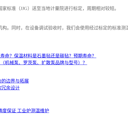
国家标准（
JJG
）送至当地计量院进行标定，周期相对较短。
机构。同时，在设备调试验收时，我们会使用经过标定的标准测
与寿命？保温材料是石墨毡还是碳毡？预期寿命？
置（机械泵、罗茨泵、扩散泵品牌与型号）？
力的边界与拓展
的冗余设计
精度保证
工业炉测温维护