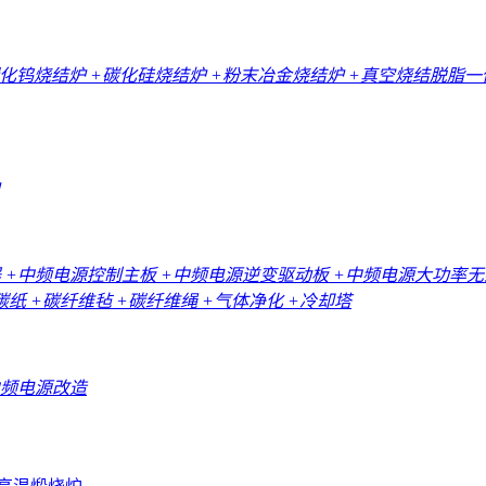
碳化钨烧结炉
+碳化硅烧结炉
+粉末冶金烧结炉
+真空烧结脱脂
器
+中频电源控制主板
+中频电源逆变驱动板
+中频电源大功率
碳纸
+碳纤维毡
+碳纤维绳
+气体净化
+冷却塔
中频电源改造