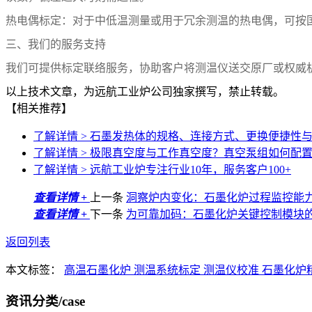
热电偶标定：对于中低温测量或用于冗余测温的热电偶，可按
三、我们的服务支持
我们可提供标定联络服务，协助客户将测温仪送交原厂或权威
以上技术文章，为远航工业炉公司独家撰写，禁止转载。
【相关推荐】
了解详情 >
石墨发热体的规格、连接方式、更换便捷性
了解详情 >
极限真空度与工作真空度？真空泵组如何配
了解详情 >
远航工业炉专注行业10年，服务客户100+
查看详情 +
上一条
洞察炉内变化：石墨化炉过程监控能
查看详情 +
下一条
为可靠加码：石墨化炉关键控制模块
返回列表
本文标签：
高温石墨化炉
测温系统标定
测温仪校准
石墨化炉
资讯分类
/case