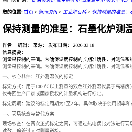
热门关键词：
高温实验炉
真空碳化炉
高温真空炉
实验室电炉
您的位置:
首页
>
新闻资讯
>
工业炉百科
>
保持测量的准星：
保持测量的准星：石墨化炉测
作者：
编辑：
来源：
发布日期： 2026.03.18
信息摘要：
测量是控制的基础。为确保温度控制的长期准确性，对测温系
测量是控制的基础。为确保温度控制的长期准确性，对测温系
一、核心器件：红外测温仪的标定
标定方式：用于
1000
℃以上测量的双色红外测温仪属于高精度
仪寄回生产厂家或国家授权的计量机构进行标定。
标定周期：建议的标定周期为
1
至
2
年，具体取决于使用频率和
二、现场核查与替代方案
现场核查：在两次正式标定之间，可通过热电偶比对法进行现
读数，偏差过大时则需送检。