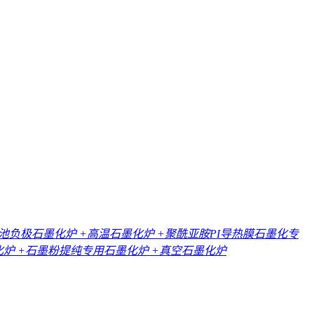
电池负极石墨化炉
+高温石墨化炉
+聚酰亚胺PI导热膜石墨化专
化炉
+石墨粉提纯专用石墨化炉
+真空石墨化炉