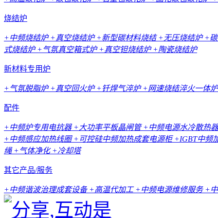
烧结炉
+中频烧结炉
+真空烧结炉
+新型碳材料烧结
+无压烧结炉
+
式烧结炉
+气氛真空箱式炉
+真空钽烧结炉
+陶瓷烧结炉
新材料专用炉
+气氛脱脂炉
+真空回火炉
+钎焊气淬炉
+网速烧结淬火一体炉
配件
+中频炉专用电抗器
+大功率平板晶闸管
+中频电源水冷散热
+中频感应加热线圈
+可控硅中频加热成套电源柜
+IGBT中
绳
+气体净化
+冷却塔
其它产品/服务
+中频谐波治理成套设备
+高温代加工
+中频电源维修服务
+