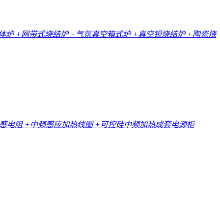
一体炉
+网带式烧结炉
+气氛真空箱式炉
+真空钽烧结炉
+陶瓷烧
无感电阻
+中频感应加热线圈
+可控硅中频加热成套电源柜