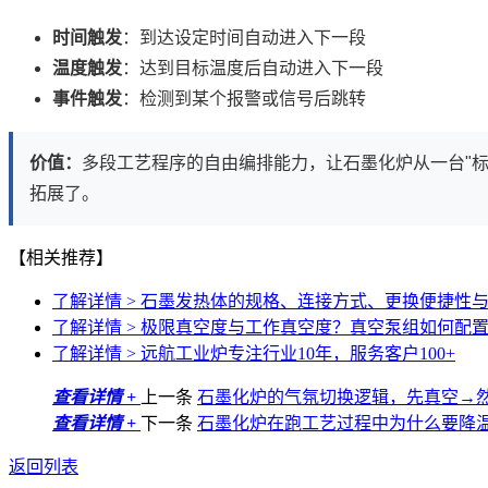
时间触发
：到达设定时间自动进入下一段
温度触发
：达到目标温度后自动进入下一段
事件触发
：检测到某个报警或信号后跳转
价值：
多段工艺程序的自由编排能力，让石墨化炉从一台"标
拓展了。
【相关推荐】
了解详情 >
石墨发热体的规格、连接方式、更换便捷性
了解详情 >
极限真空度与工作真空度？真空泵组如何配
了解详情 >
远航工业炉专注行业10年，服务客户100+
查看详情 +
上一条
石墨化炉的气氛切换逻辑，先真空→
查看详情 +
下一条
石墨化炉在跑工艺过程中为什么要降温
返回列表