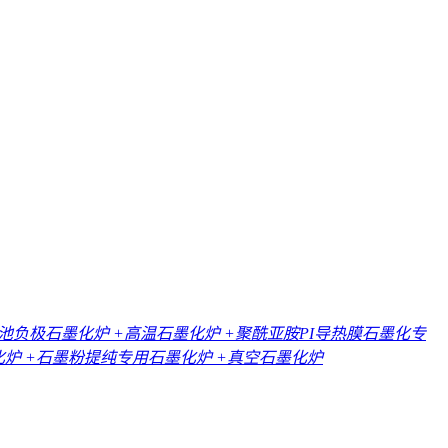
电池负极石墨化炉
+高温石墨化炉
+聚酰亚胺PI导热膜石墨化专
化炉
+石墨粉提纯专用石墨化炉
+真空石墨化炉