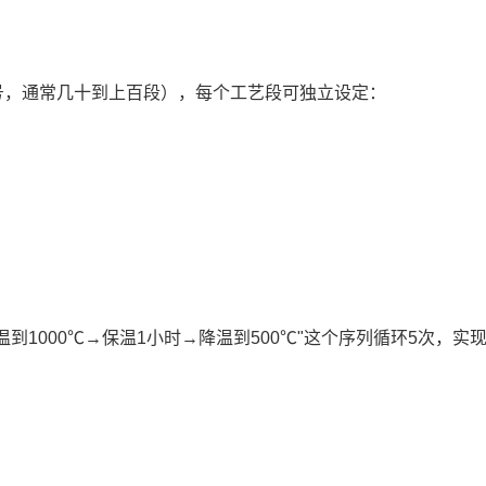
号，通常几十到上百段），每个工艺段可独立设定：
到1000℃→保温1小时→降温到500℃"这个序列循环5次，实