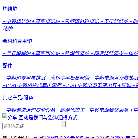
烧结炉
+中频烧结炉
+真空烧结炉
+新型碳材料烧结
+无压烧结炉
+
结炉
新材料专用炉
+气氛脱脂炉
+真空回火炉
+钎焊气淬炉
+网速烧结淬火一体炉
配件
+中频炉专用电抗器
+大功率平板晶闸管
+中频电源水冷散热
+IGBT中频加热成套电源柜
+IGBT中频电源无感电容
+硬毡
+
其它产品/服务
+中频谐波治理成套设备
+高温代加工
+中频电源维修服务
+