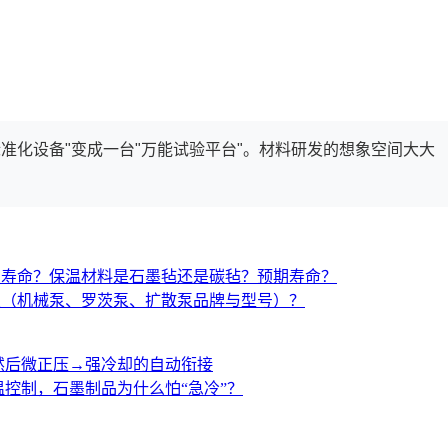
准化设备"变成一台"万能试验平台"。材料研发的想象空间大大
与寿命？保温材料是石墨毡还是碳毡？预期寿命？
置（机械泵、罗茨泵、扩散泵品牌与型号）？
然后微正压→强冷却的自动衔接
控制，石墨制品为什么怕“急冷”？