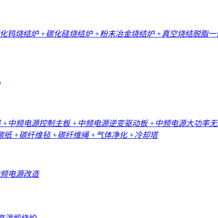
碳化钨烧结炉
+碳化硅烧结炉
+粉末冶金烧结炉
+真空烧结脱脂
器
+中频电源控制主板
+中频电源逆变驱动板
+中频电源大功率
碳纸
+碳纤维毡
+碳纤维绳
+气体净化
+冷却塔
中频电源改造