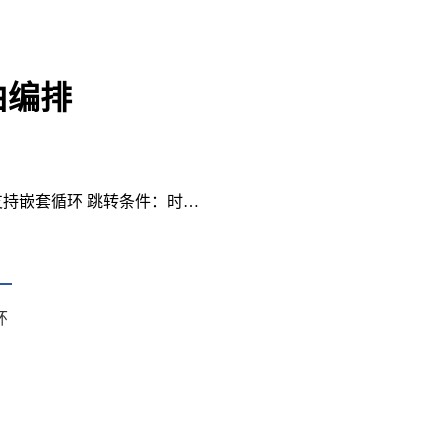
由编排
持嵌套循环 跳转条件：时…
环