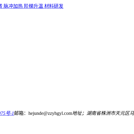
转
脉冲加热
阶梯升温
材料研发
75号-1
邮箱：hejunde@zzyhgyl.com
地址；湖南省株洲市天元区马