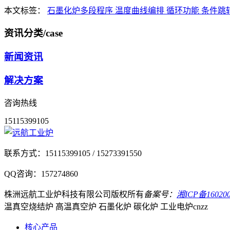
本文标签：
石墨化炉多段程序
温度曲线编排
循环功能
条件跳
资讯分类
/case
新闻资讯
解决方案
咨询热线
15115399105
联系方式：
15115399105 / 15273391550
QQ咨询：
157274860
株洲远航工业炉科技有限公司
版权所有
备案号：
湘ICP备160200
温真空烧结炉 高温真空炉 石墨化炉 碳化炉 工业电炉
cnzz
核心产品