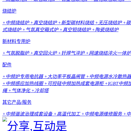
烧结炉
+中频烧结炉
+真空烧结炉
+新型碳材料烧结
+无压烧结炉
+
式烧结炉
+气氛真空箱式炉
+真空钽烧结炉
+陶瓷烧结炉
新材料专用炉
+气氛脱脂炉
+真空回火炉
+钎焊气淬炉
+网速烧结淬火一体炉
配件
+中频炉专用电抗器
+大功率平板晶闸管
+中频电源水冷散热
+中频感应加热线圈
+可控硅中频加热成套电源柜
+IGBT中
绳
+气体净化
+冷却塔
其它产品/服务
+中频谐波治理成套设备
+高温代加工
+中频电源维修服务
+