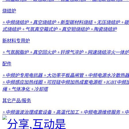
烧结炉
+中频烧结炉
+真空烧结炉
+新型碳材料烧结
+无压烧结炉
+
式烧结炉
+气氛真空箱式炉
+真空钽烧结炉
+陶瓷烧结炉
新材料专用炉
+气氛脱脂炉
+真空回火炉
+钎焊气淬炉
+网速烧结淬火一体炉
配件
+中频炉专用电抗器
+大功率平板晶闸管
+中频电源水冷散热
+中频感应加热线圈
+可控硅中频加热成套电源柜
+IGBT中
绳
+气体净化
+冷却塔
其它产品/服务
+中频谐波治理成套设备
+高温代加工
+中频电源维修服务
+