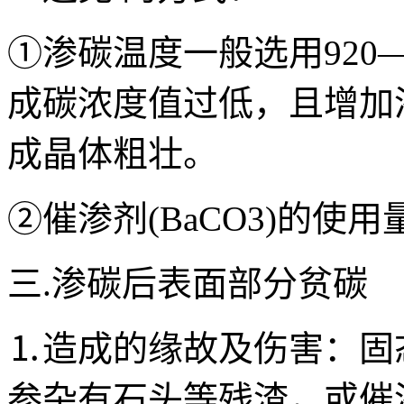
①渗碳温度一般选用920
成碳浓度值过低，且增加
成晶体粗壮。
②催渗剂(BaCO3)的使
三.渗碳后表面部分贫碳
⒈造成的缘故及伤害：固
参杂有石头等残渣，或催