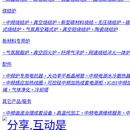
烧结炉
+中频烧结炉
+真空烧结炉
+新型碳材料烧结
+无压烧结炉
+
式烧结炉
+气氛真空箱式炉
+真空钽烧结炉
+陶瓷烧结炉
新材料专用炉
+气氛脱脂炉
+真空回火炉
+钎焊气淬炉
+网速烧结淬火一体炉
配件
+中频炉专用电抗器
+大功率平板晶闸管
+中频电源水冷散热
+中频感应加热线圈
+可控硅中频加热成套电源柜
+IGBT中
绳
+气体净化
+冷却塔
其它产品/服务
+中频谐波治理成套设备
+高温代加工
+中频电源维修服务
+