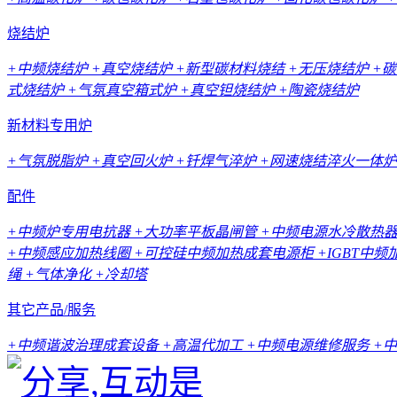
烧结炉
+中频烧结炉
+真空烧结炉
+新型碳材料烧结
+无压烧结炉
+
式烧结炉
+气氛真空箱式炉
+真空钽烧结炉
+陶瓷烧结炉
新材料专用炉
+气氛脱脂炉
+真空回火炉
+钎焊气淬炉
+网速烧结淬火一体炉
配件
+中频炉专用电抗器
+大功率平板晶闸管
+中频电源水冷散热
+中频感应加热线圈
+可控硅中频加热成套电源柜
+IGBT中
绳
+气体净化
+冷却塔
其它产品/服务
+中频谐波治理成套设备
+高温代加工
+中频电源维修服务
+