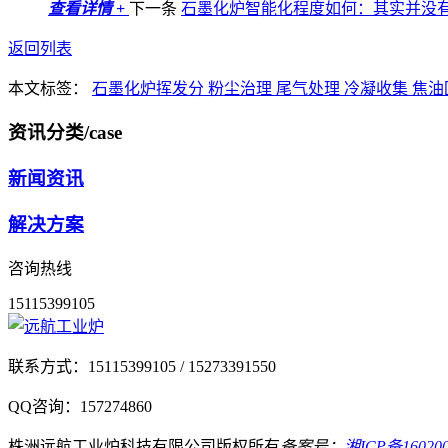
查看详情 +
下一条
石墨化炉智能化程度如何：其实并没
返回列表
本文标签：
石墨化炉挥发分
粉尘治理
尾气处理
冷凝收集
焦油
资讯分类
/case
新闻资讯
解决方案
咨询热线
15115399105
联系方式：
15115399105 / 15273391550
QQ咨询：
157274860
株洲远航工业炉科技有限公司
版权所有
备案号：
湘ICP备160200