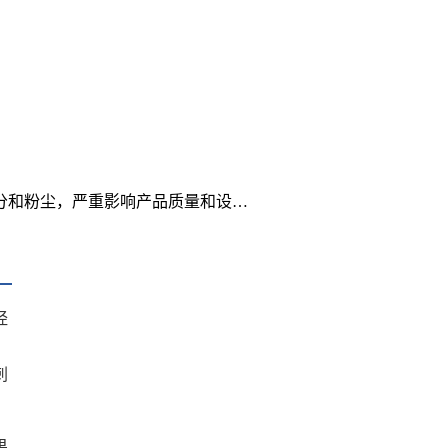
分和粉尘，严重影响产品质量和设…
经
，
刺
果