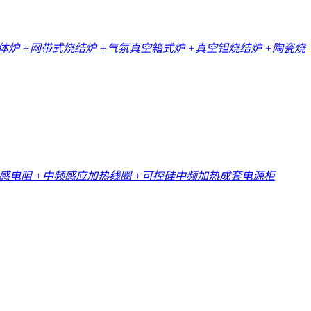
一体炉
+网带式烧结炉
+气氛真空箱式炉
+真空钽烧结炉
+陶瓷烧
无感电阻
+中频感应加热线圈
+可控硅中频加热成套电源柜