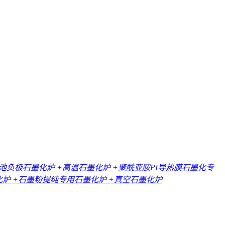
电池负极石墨化炉
+高温石墨化炉
+聚酰亚胺PI导热膜石墨化专
化炉
+石墨粉提纯专用石墨化炉
+真空石墨化炉