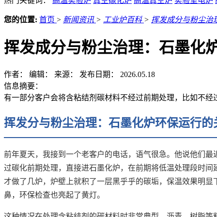
热门关键词：
高温实验炉
真空碳化炉
高温真空炉
实验室电炉
您的位置:
首页
>
新闻资讯
>
工业炉百科
>
挥发成分与粉尘治
挥发成分与粉尘治理：石墨化
作者：
编辑：
来源：
发布日期： 2026.05.18
信息摘要：
有一部分客户会将含粘结剂碳材料不经过前期处理，比如不经
挥发分与粉尘治理：石墨化炉环保运行的
前年夏天，我接到一个老客户的电话，语气很急。他说他们最
过碳化前期处理，直接进石墨化炉，在前期将低温处理段时间
才做了几炉，炉壁上就积了一层黑乎乎的碳垢，保温效果明显
鼻，环保检查也亮起了黄灯。
这种情况在处理含粘结剂的碳材料时非常典型。沥青、树脂等