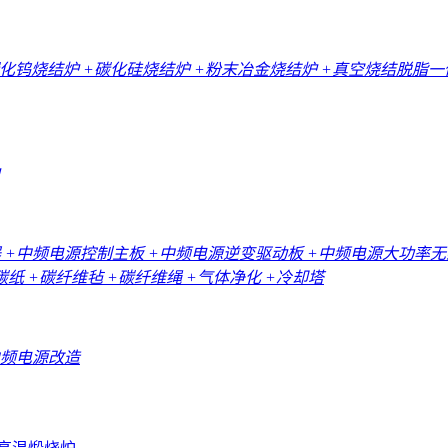
碳化钨烧结炉
+碳化硅烧结炉
+粉末冶金烧结炉
+真空烧结脱脂
器
+中频电源控制主板
+中频电源逆变驱动板
+中频电源大功率
碳纸
+碳纤维毡
+碳纤维绳
+气体净化
+冷却塔
中频电源改造