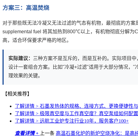
方案三：高温焚烧
对于那些既无法冷凝又无法过滤的气态有机物，最彻底的方案
supplemental fuel 将其加热到800℃以上，有机物彻
高，适合环保要求严格的地区。
实际建议：
三种方案不是互斥的，而是互补的。实际项目中
设计一套组合方案。比如"冷凝+过滤"适用于大部分情况，
理效果的关键。
【相关推荐】
了解详情 >
石墨发热体的规格、连接方式、更换便捷性
了解详情 >
极限真空度与工作真空度？真空泵组如何配
了解详情 >
远航工业炉专注行业10年，服务客户100+
查看详情 +
上一条
高温石墨化炉的新炉空烧净化：是高