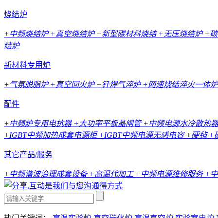
烧结炉
+中频烧结炉
+真空烧结炉
+新型碳材料烧结
+无压烧结炉
+
结炉
新材料专用炉
+气氛脱脂炉
+真空回火炉
+钎焊气淬炉
+网速烧结淬火一体炉
配件
+中频炉专用电抗器
+大功率平板晶闸管
+中频电源水冷散热
+IGBT中频加热成套电源柜
+IGBT中频电源无感电容
+硬毡
+
其它产品/服务
+中频谐波治理成套设备
+高温代加工
+中频电源维修服务
+