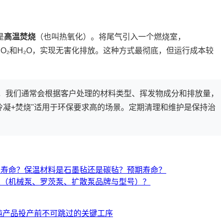
是
高温焚烧
（也叫热氧化）。将尾气引入一个燃烧室，
底分解为CO₂和H₂O，实现无害化排放。这种方式最彻底，但运行成本较
，我们通常会根据客户处理的材料类型、挥发物成分和排放量，
"冷凝+焚烧"适用于环保要求高的场景。定期清理和维护是保持治
与寿命？保温材料是石墨毡还是碳毡？预期寿命？
置（机械泵、罗茨泵、扩散泵品牌与型号）？
纯产品投产前不可跳过的关键工序