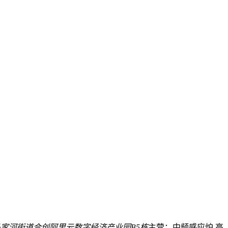
家河街道合创阿里云数字经济产业园B5栋
主营：中频感应炉 高