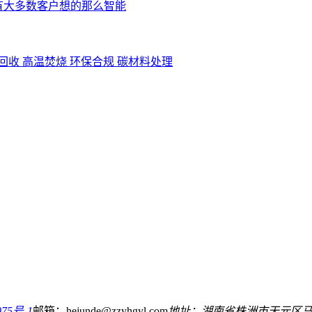
有大多数客户想的那么智能
回收
高温焚烧
环保合规
碳材料处理
75号-1
邮箱：hejunde@zzyhgyl.com
地址；湖南省株洲市天元区马