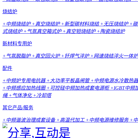
烧结炉
+中频烧结炉
+真空烧结炉
+新型碳材料烧结
+无压烧结炉
+
式烧结炉
+气氛真空箱式炉
+真空钽烧结炉
+陶瓷烧结炉
新材料专用炉
+气氛脱脂炉
+真空回火炉
+钎焊气淬炉
+网速烧结淬火一体炉
配件
+中频炉专用电抗器
+大功率平板晶闸管
+中频电源水冷散热
+中频感应加热线圈
+可控硅中频加热成套电源柜
+IGBT中
绳
+气体净化
+冷却塔
其它产品/服务
+中频谐波治理成套设备
+高温代加工
+中频电源维修服务
+