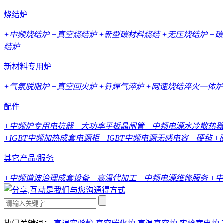
烧结炉
+中频烧结炉
+真空烧结炉
+新型碳材料烧结
+无压烧结炉
+
结炉
新材料专用炉
+气氛脱脂炉
+真空回火炉
+钎焊气淬炉
+网速烧结淬火一体炉
配件
+中频炉专用电抗器
+大功率平板晶闸管
+中频电源水冷散热
+IGBT中频加热成套电源柜
+IGBT中频电源无感电容
+硬毡
+
其它产品/服务
+中频谐波治理成套设备
+高温代加工
+中频电源维修服务
+