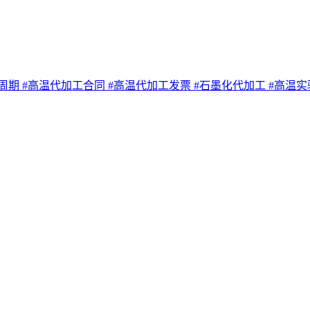
工周期
#高温代加工合同
#高温代加工发票
#石墨化代加工
#高温实