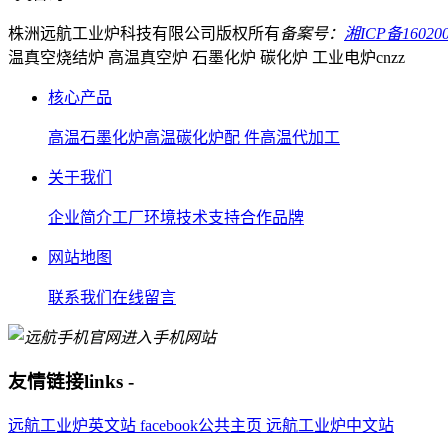
株洲远航工业炉科技有限公司
版权所有
备案号：
湘ICP备160200
温真空烧结炉 高温真空炉 石墨化炉 碳化炉 工业电炉
cnzz
核心产品
高温石墨化炉
高温碳化炉
配 件
高温代加工
关于我们
企业简介
工厂环境
技术支持
合作品牌
网站地图
联系我们
在线留言
进入手机网站
友情链接
links
-
远航工业炉英文站
facebook公共主页
远航工业炉中文站