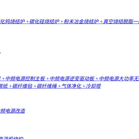
碳化钨烧结炉
+碳化硅烧结炉
+粉末冶金烧结炉
+真空烧结脱脂
器
+中频电源控制主板
+中频电源逆变驱动板
+中频电源大功率
碳纸
+碳纤维毡
+碳纤维绳
+气体净化
+冷却塔
中频电源改造