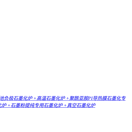
电池负极石墨化炉
+高温石墨化炉
+聚酰亚胺PI导热膜石墨化专
化炉
+石墨粉提纯专用石墨化炉
+真空石墨化炉