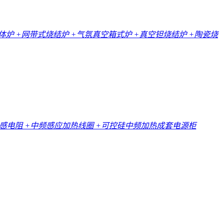
一体炉
+网带式烧结炉
+气氛真空箱式炉
+真空钽烧结炉
+陶瓷烧
无感电阻
+中频感应加热线圈
+可控硅中频加热成套电源柜