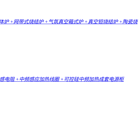
一体炉
+网带式烧结炉
+气氛真空箱式炉
+真空钽烧结炉
+陶瓷烧
无感电阻
+中频感应加热线圈
+可控硅中频加热成套电源柜