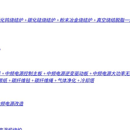
碳化钨烧结炉
+碳化硅烧结炉
+粉末冶金烧结炉
+真空烧结脱脂
器
+中频电源控制主板
+中频电源逆变驱动板
+中频电源大功率
碳纸
+碳纤维毡
+碳纤维绳
+气体净化
+冷却塔
中频电源改造