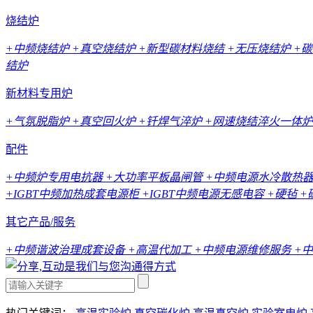
烧结炉
+中频烧结炉
+真空烧结炉
+新型碳材料烧结
+无压烧结炉
+
结炉
新材料专用炉
+气氛脱脂炉
+真空回火炉
+钎焊气淬炉
+网速烧结淬火一体炉
配件
+中频炉专用电抗器
+大功率平板晶闸管
+中频电源水冷散热
+IGBT中频加热成套电源柜
+IGBT中频电源无感电容
+硬毡
+
其它产品/服务
+中频谐波治理成套设备
+高温代加工
+中频电源维修服务
+