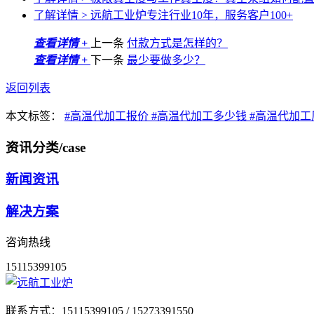
了解详情 >
远航工业炉专注行业10年，服务客户100+
查看详情 +
上一条
付款方式是怎样的？
查看详情 +
下一条
最少要做多少？
返回列表
本文标签：
#高温代加工报价
#高温代加工多少钱
#高温代加
资讯分类
/case
新闻资讯
解决方案
咨询热线
15115399105
联系方式：
15115399105 / 15273391550