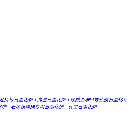
电池负极石墨化炉
+高温石墨化炉
+聚酰亚胺PI导热膜石墨化专
化炉
+石墨粉提纯专用石墨化炉
+真空石墨化炉