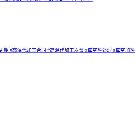
工周期
#高温代加工合同
#高温代加工发票
#真空热处理
#真空加热