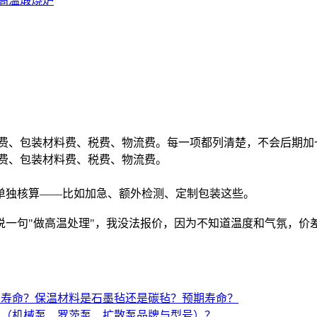
高温煅烧炉
用费、包装材料费、税费、物流费。每一项都列清楚，不会后期加
用费、包装材料费、税费、物流费。
单独核算——比如加急、额外检测、定制包装这些。
一句"做高温处理"，我没法报价，因为不知道温度和气氛，价
与寿命？保温材料是石墨毡还是碳毡？预期寿命？
置（机械泵、罗茨泵、扩散泵品牌与型号）？