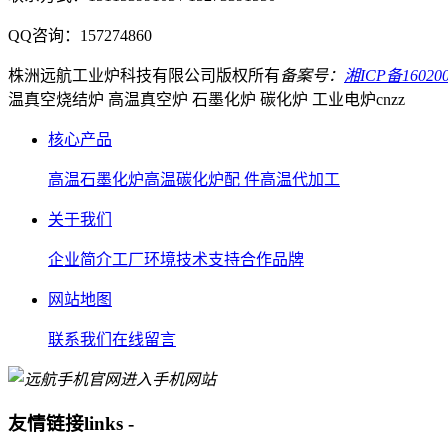
QQ咨询：
157274860
株洲远航工业炉科技有限公司
版权所有
备案号：
湘ICP备160200
温真空烧结炉 高温真空炉 石墨化炉 碳化炉 工业电炉
cnzz
核心产品
高温石墨化炉
高温碳化炉
配 件
高温代加工
关于我们
企业简介
工厂环境
技术支持
合作品牌
网站地图
联系我们
在线留言
进入手机网站
友情链接
links
-