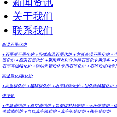
新闻资讯
关于我们
联系我们
高温石墨化炉
+石墨烯石墨化炉
+卧式高温石墨化炉
+方形高温石墨化炉
+
墨化炉
+高温石墨化炉
+聚酰亚胺PI导热膜石墨化专用设备
+
石墨高温纯化炉
+碳纳米管粉体专用石墨化炉
+石墨粉提纯专
高温炭化/碳化炉
+高温碳化炉
+碳毡碳化炉
+石墨毡碳化炉
+固化碳毡碳化炉
烧结炉
+中频烧结炉
+真空烧结炉
+新型碳材料烧结
+无压烧结炉
+
带式烧结炉
+气氛真空箱式炉
+真空钽烧结炉
+陶瓷烧结炉