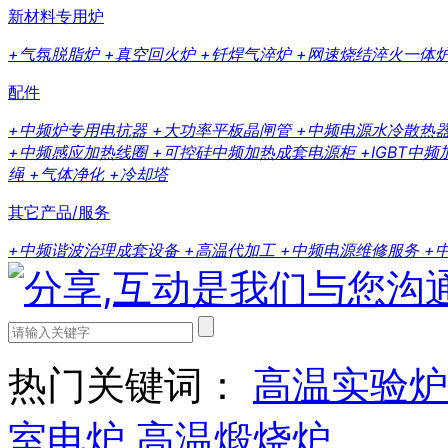
新材料专用炉
+气氛脱脂炉
+真空回火炉
+钎焊气淬炉
+网速烧结淬火一体
配件
+中频炉专用电抗器
+大功率平板晶闸管
+中频电源水冷散热
+中频感应加热线圈
+可控硅中频加热成套电源柜
+IGBT中
绳
+气体净化
+冷却塔
其它产品/服务
+中频谐波治理成套设备
+高温代加工
+中频电源维修服务
+
热门关键词：
高温实验炉
室电炉
高温煅烧炉