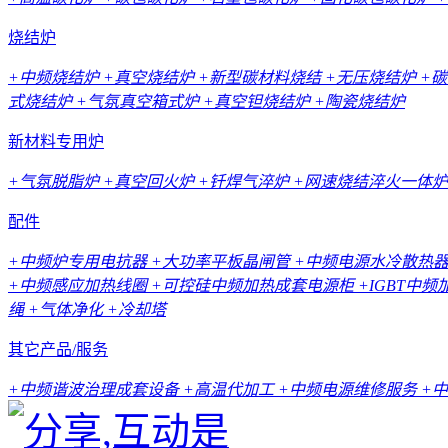
烧结炉
+中频烧结炉
+真空烧结炉
+新型碳材料烧结
+无压烧结炉
+
式烧结炉
+气氛真空箱式炉
+真空钽烧结炉
+陶瓷烧结炉
新材料专用炉
+气氛脱脂炉
+真空回火炉
+钎焊气淬炉
+网速烧结淬火一体炉
配件
+中频炉专用电抗器
+大功率平板晶闸管
+中频电源水冷散热
+中频感应加热线圈
+可控硅中频加热成套电源柜
+IGBT中
绳
+气体净化
+冷却塔
其它产品/服务
+中频谐波治理成套设备
+高温代加工
+中频电源维修服务
+