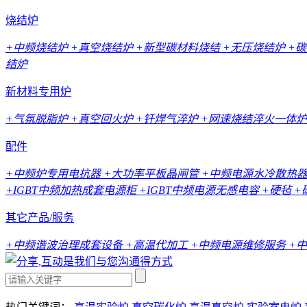
烧结炉
+中频烧结炉
+真空烧结炉
+新型碳材料烧结
+无压烧结炉
+
结炉
新材料专用炉
+气氛脱脂炉
+真空回火炉
+钎焊气淬炉
+网速烧结淬火一体炉
配件
+中频炉专用电抗器
+大功率平板晶闸管
+中频电源水冷散热
+IGBT中频加热成套电源柜
+IGBT中频电源无感电容
+硬毡
+
其它产品/服务
+中频谐波治理成套设备
+高温代加工
+中频电源维修服务
+