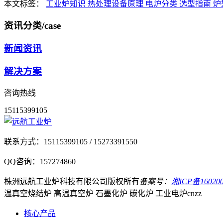
本文标签：
工业炉知识
热处理设备原理
电炉分类
选型指南
炉
资讯分类
/case
新闻资讯
解决方案
咨询热线
15115399105
联系方式：
15115399105 / 15273391550
QQ咨询：
157274860
株洲远航工业炉科技有限公司
版权所有
备案号：
湘ICP备160200
温真空烧结炉 高温真空炉 石墨化炉 碳化炉 工业电炉
cnzz
核心产品