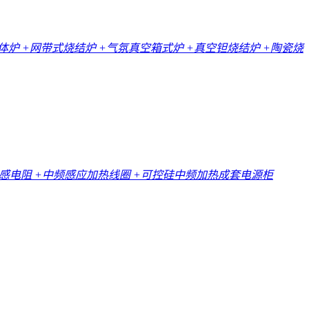
一体炉
+网带式烧结炉
+气氛真空箱式炉
+真空钽烧结炉
+陶瓷烧
无感电阻
+中频感应加热线圈
+可控硅中频加热成套电源柜