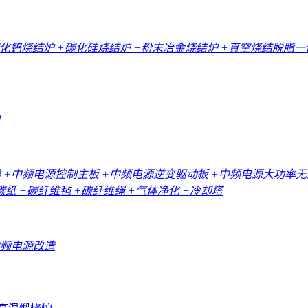
碳化钨烧结炉
+碳化硅烧结炉
+粉末冶金烧结炉
+真空烧结脱脂
器
+中频电源控制主板
+中频电源逆变驱动板
+中频电源大功率
碳纸
+碳纤维毡
+碳纤维绳
+气体净化
+冷却塔
中频电源改造