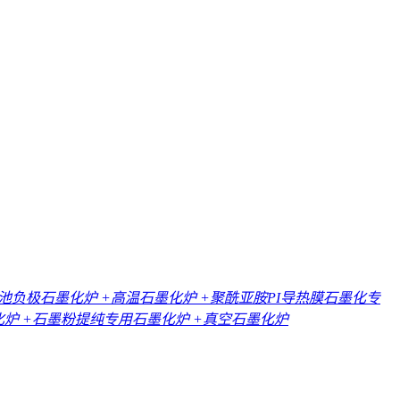
电池负极石墨化炉
+高温石墨化炉
+聚酰亚胺PI导热膜石墨化专
化炉
+石墨粉提纯专用石墨化炉
+真空石墨化炉