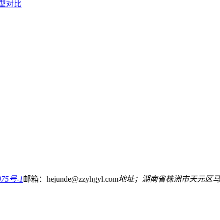
型对比
75号-1
邮箱：hejunde@zzyhgyl.com
地址；湖南省株洲市天元区马