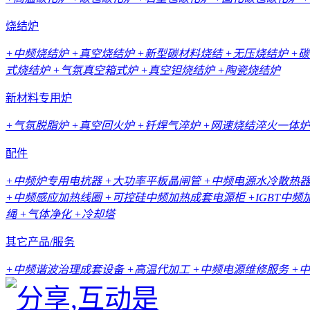
烧结炉
+中频烧结炉
+真空烧结炉
+新型碳材料烧结
+无压烧结炉
+
式烧结炉
+气氛真空箱式炉
+真空钽烧结炉
+陶瓷烧结炉
新材料专用炉
+气氛脱脂炉
+真空回火炉
+钎焊气淬炉
+网速烧结淬火一体炉
配件
+中频炉专用电抗器
+大功率平板晶闸管
+中频电源水冷散热
+中频感应加热线圈
+可控硅中频加热成套电源柜
+IGBT中
绳
+气体净化
+冷却塔
其它产品/服务
+中频谐波治理成套设备
+高温代加工
+中频电源维修服务
+