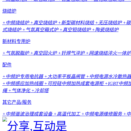
烧结炉
+中频烧结炉
+真空烧结炉
+新型碳材料烧结
+无压烧结炉
+
式烧结炉
+气氛真空箱式炉
+真空钽烧结炉
+陶瓷烧结炉
新材料专用炉
+气氛脱脂炉
+真空回火炉
+钎焊气淬炉
+网速烧结淬火一体炉
配件
+中频炉专用电抗器
+大功率平板晶闸管
+中频电源水冷散热
+中频感应加热线圈
+可控硅中频加热成套电源柜
+IGBT中
绳
+气体净化
+冷却塔
其它产品/服务
+中频谐波治理成套设备
+高温代加工
+中频电源维修服务
+