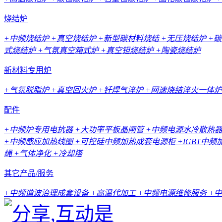
烧结炉
+中频烧结炉
+真空烧结炉
+新型碳材料烧结
+无压烧结炉
+
式烧结炉
+气氛真空箱式炉
+真空钽烧结炉
+陶瓷烧结炉
新材料专用炉
+气氛脱脂炉
+真空回火炉
+钎焊气淬炉
+网速烧结淬火一体炉
配件
+中频炉专用电抗器
+大功率平板晶闸管
+中频电源水冷散热
+中频感应加热线圈
+可控硅中频加热成套电源柜
+IGBT中
绳
+气体净化
+冷却塔
其它产品/服务
+中频谐波治理成套设备
+高温代加工
+中频电源维修服务
+