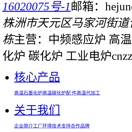
16020075号-1
邮箱：hejund
株洲市天元区马家河街道
栋
主营：中频感应炉 高温
化炉 碳化炉 工业电炉
cnz
核心产品
高温石墨化炉
高温碳化炉
配 件
高温代加工
关于我们
企业简介
工厂环境
技术支持
合作品牌