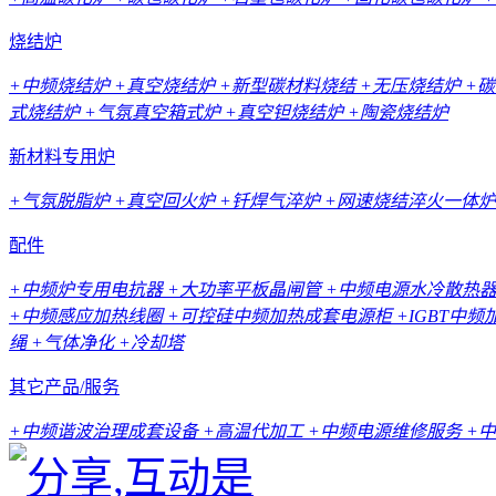
烧结炉
+中频烧结炉
+真空烧结炉
+新型碳材料烧结
+无压烧结炉
+
式烧结炉
+气氛真空箱式炉
+真空钽烧结炉
+陶瓷烧结炉
新材料专用炉
+气氛脱脂炉
+真空回火炉
+钎焊气淬炉
+网速烧结淬火一体炉
配件
+中频炉专用电抗器
+大功率平板晶闸管
+中频电源水冷散热
+中频感应加热线圈
+可控硅中频加热成套电源柜
+IGBT中
绳
+气体净化
+冷却塔
其它产品/服务
+中频谐波治理成套设备
+高温代加工
+中频电源维修服务
+