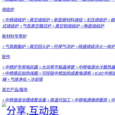
烧结炉
+中频烧结炉
+真空烧结炉
+新型碳材料烧结
+无压烧结炉
+
式烧结炉
+气氛真空箱式炉
+真空钽烧结炉
+陶瓷烧结炉
新材料专用炉
+气氛脱脂炉
+真空回火炉
+钎焊气淬炉
+网速烧结淬火一体炉
配件
+中频炉专用电抗器
+大功率平板晶闸管
+中频电源水冷散热
+中频感应加热线圈
+可控硅中频加热成套电源柜
+IGBT中
绳
+气体净化
+冷却塔
其它产品/服务
+中频谐波治理成套设备
+高温代加工
+中频电源维修服务
+