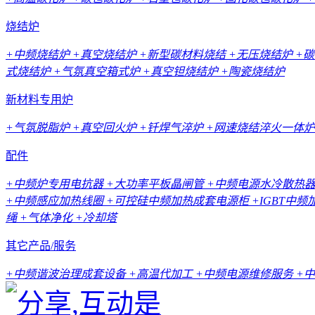
烧结炉
+中频烧结炉
+真空烧结炉
+新型碳材料烧结
+无压烧结炉
+
式烧结炉
+气氛真空箱式炉
+真空钽烧结炉
+陶瓷烧结炉
新材料专用炉
+气氛脱脂炉
+真空回火炉
+钎焊气淬炉
+网速烧结淬火一体炉
配件
+中频炉专用电抗器
+大功率平板晶闸管
+中频电源水冷散热
+中频感应加热线圈
+可控硅中频加热成套电源柜
+IGBT中
绳
+气体净化
+冷却塔
其它产品/服务
+中频谐波治理成套设备
+高温代加工
+中频电源维修服务
+