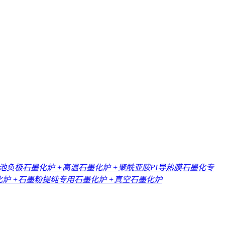
电池负极石墨化炉
+高温石墨化炉
+聚酰亚胺PI导热膜石墨化专
化炉
+石墨粉提纯专用石墨化炉
+真空石墨化炉