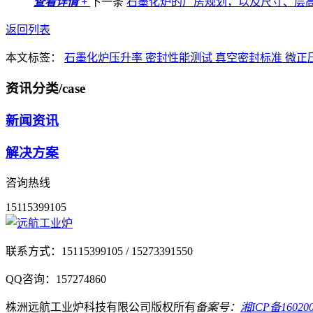
查看详情 +
下一条
石墨化炉的厂房规划，以及尺寸、层
返回列表
本文标签：
石墨化炉压升率
密封性能测试
真空密封标准
微正
资讯分类
/case
新闻资讯
解决方案
咨询热线
15115399105
联系方式：
15115399105 / 15273391550
QQ咨询：
157274860
株洲远航工业炉科技有限公司
版权所有
备案号：
湘ICP备160200