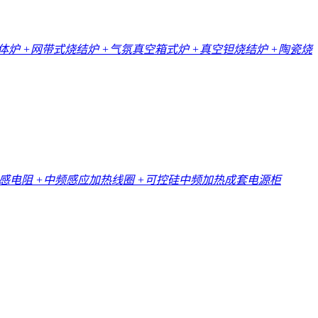
一体炉
+网带式烧结炉
+气氛真空箱式炉
+真空钽烧结炉
+陶瓷烧
无感电阻
+中频感应加热线圈
+可控硅中频加热成套电源柜