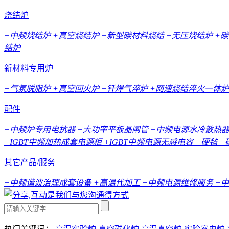
烧结炉
+中频烧结炉
+真空烧结炉
+新型碳材料烧结
+无压烧结炉
+
结炉
新材料专用炉
+气氛脱脂炉
+真空回火炉
+钎焊气淬炉
+网速烧结淬火一体炉
配件
+中频炉专用电抗器
+大功率平板晶闸管
+中频电源水冷散热
+IGBT中频加热成套电源柜
+IGBT中频电源无感电容
+硬毡
+
其它产品/服务
+中频谐波治理成套设备
+高温代加工
+中频电源维修服务
+