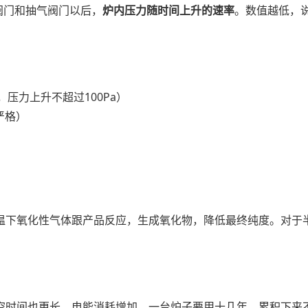
进气阀门和抽气阀门以后，
炉内压力随时间上升的速率
。数值越低，
，压力上升不超过100Pa）
更严格）
温下氧化性气体跟产品反应，生成氧化物，降低最终纯度。对于
。
空时间也更长，电能消耗增加。一台炉子要用十几年，累积下来