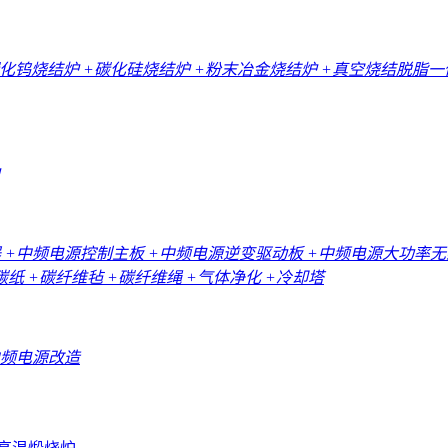
碳化钨烧结炉
+碳化硅烧结炉
+粉末冶金烧结炉
+真空烧结脱脂
器
+中频电源控制主板
+中频电源逆变驱动板
+中频电源大功率
碳纸
+碳纤维毡
+碳纤维绳
+气体净化
+冷却塔
中频电源改造