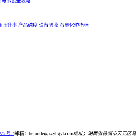
高与吊装全攻略
压压升率
产品纯度
设备验收
石墨化炉指标
75号-1
邮箱：hejunde@zzyhgyl.com
地址；湖南省株洲市天元区马