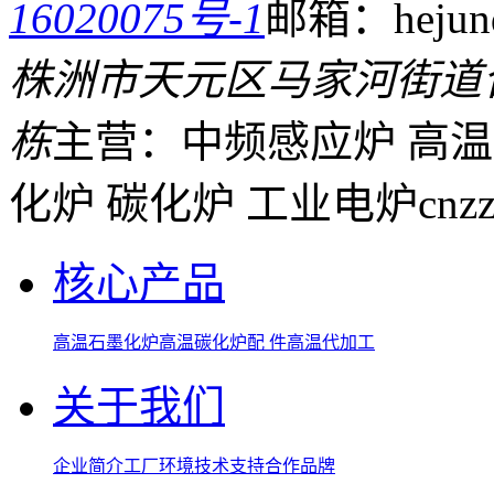
16020075号-1
邮箱：hejund
株洲市天元区马家河街道
栋
主营：中频感应炉 高温
化炉 碳化炉 工业电炉
cnz
核心产品
高温石墨化炉
高温碳化炉
配 件
高温代加工
关于我们
企业简介
工厂环境
技术支持
合作品牌