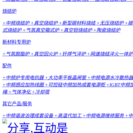
烧结炉
+中频烧结炉
+真空烧结炉
+新型碳材料烧结
+无压烧结炉
+
式烧结炉
+气氛真空箱式炉
+真空钽烧结炉
+陶瓷烧结炉
新材料专用炉
+气氛脱脂炉
+真空回火炉
+钎焊气淬炉
+网速烧结淬火一体炉
配件
+中频炉专用电抗器
+大功率平板晶闸管
+中频电源水冷散热
+中频感应加热线圈
+可控硅中频加热成套电源柜
+IGBT中
绳
+气体净化
+冷却塔
其它产品/服务
+中频谐波治理成套设备
+高温代加工
+中频电源维修服务
+