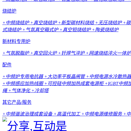
烧结炉
+中频烧结炉
+真空烧结炉
+新型碳材料烧结
+无压烧结炉
+
式烧结炉
+气氛真空箱式炉
+真空钽烧结炉
+陶瓷烧结炉
新材料专用炉
+气氛脱脂炉
+真空回火炉
+钎焊气淬炉
+网速烧结淬火一体炉
配件
+中频炉专用电抗器
+大功率平板晶闸管
+中频电源水冷散热
+中频感应加热线圈
+可控硅中频加热成套电源柜
+IGBT中
绳
+气体净化
+冷却塔
其它产品/服务
+中频谐波治理成套设备
+高温代加工
+中频电源维修服务
+