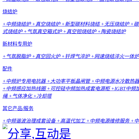
烧结炉
+中频烧结炉
+真空烧结炉
+新型碳材料烧结
+无压烧结炉
+
式烧结炉
+气氛真空箱式炉
+真空钽烧结炉
+陶瓷烧结炉
新材料专用炉
+气氛脱脂炉
+真空回火炉
+钎焊气淬炉
+网速烧结淬火一体炉
配件
+中频炉专用电抗器
+大功率平板晶闸管
+中频电源水冷散热
+中频感应加热线圈
+可控硅中频加热成套电源柜
+IGBT中
绳
+气体净化
+冷却塔
其它产品/服务
+中频谐波治理成套设备
+高温代加工
+中频电源维修服务
+