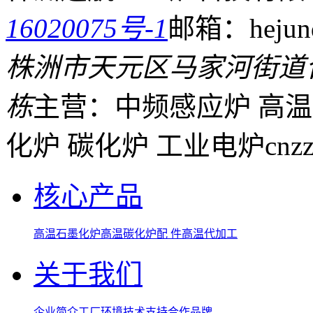
16020075号-1
邮箱：hejund
株洲市天元区马家河街道
栋
主营：中频感应炉 高温
化炉 碳化炉 工业电炉
cnz
核心产品
高温石墨化炉
高温碳化炉
配 件
高温代加工
关于我们
企业简介
工厂环境
技术支持
合作品牌