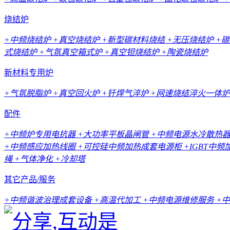
烧结炉
+中频烧结炉
+真空烧结炉
+新型碳材料烧结
+无压烧结炉
+
式烧结炉
+气氛真空箱式炉
+真空钽烧结炉
+陶瓷烧结炉
新材料专用炉
+气氛脱脂炉
+真空回火炉
+钎焊气淬炉
+网速烧结淬火一体炉
配件
+中频炉专用电抗器
+大功率平板晶闸管
+中频电源水冷散热
+中频感应加热线圈
+可控硅中频加热成套电源柜
+IGBT中
绳
+气体净化
+冷却塔
其它产品/服务
+中频谐波治理成套设备
+高温代加工
+中频电源维修服务
+