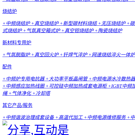
烧结炉
+中频烧结炉
+真空烧结炉
+新型碳材料烧结
+无压烧结炉
+
式烧结炉
+气氛真空箱式炉
+真空钽烧结炉
+陶瓷烧结炉
新材料专用炉
+气氛脱脂炉
+真空回火炉
+钎焊气淬炉
+网速烧结淬火一体炉
配件
+中频炉专用电抗器
+大功率平板晶闸管
+中频电源水冷散热
+中频感应加热线圈
+可控硅中频加热成套电源柜
+IGBT中
绳
+气体净化
+冷却塔
其它产品/服务
+中频谐波治理成套设备
+高温代加工
+中频电源维修服务
+