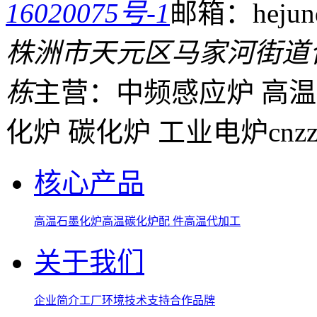
16020075号-1
邮箱：hejund
株洲市天元区马家河街道
栋
主营：中频感应炉 高温
化炉 碳化炉 工业电炉
cnz
核心产品
高温石墨化炉
高温碳化炉
配 件
高温代加工
关于我们
企业简介
工厂环境
技术支持
合作品牌