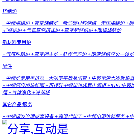
烧结炉
+中频烧结炉
+真空烧结炉
+新型碳材料烧结
+无压烧结炉
+
式烧结炉
+气氛真空箱式炉
+真空钽烧结炉
+陶瓷烧结炉
新材料专用炉
+气氛脱脂炉
+真空回火炉
+钎焊气淬炉
+网速烧结淬火一体炉
配件
+中频炉专用电抗器
+大功率平板晶闸管
+中频电源水冷散热
+中频感应加热线圈
+可控硅中频加热成套电源柜
+IGBT中
绳
+气体净化
+冷却塔
其它产品/服务
+中频谐波治理成套设备
+高温代加工
+中频电源维修服务
+