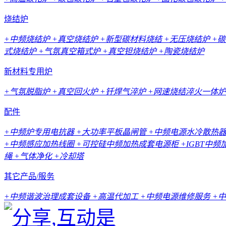
烧结炉
+中频烧结炉
+真空烧结炉
+新型碳材料烧结
+无压烧结炉
+
式烧结炉
+气氛真空箱式炉
+真空钽烧结炉
+陶瓷烧结炉
新材料专用炉
+气氛脱脂炉
+真空回火炉
+钎焊气淬炉
+网速烧结淬火一体炉
配件
+中频炉专用电抗器
+大功率平板晶闸管
+中频电源水冷散热
+中频感应加热线圈
+可控硅中频加热成套电源柜
+IGBT中
绳
+气体净化
+冷却塔
其它产品/服务
+中频谐波治理成套设备
+高温代加工
+中频电源维修服务
+