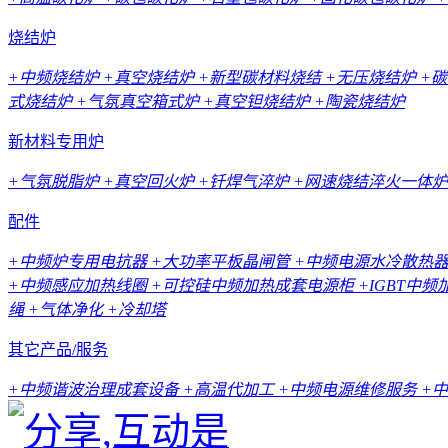
烧结炉
+中频烧结炉
+真空烧结炉
+新型碳材料烧结
+无压烧结炉
+
式烧结炉
+气氛真空箱式炉
+真空钽烧结炉
+陶瓷烧结炉
新材料专用炉
+气氛脱脂炉
+真空回火炉
+钎焊气淬炉
+网速烧结淬火一体炉
配件
+中频炉专用电抗器
+大功率平板晶闸管
+中频电源水冷散热
+中频感应加热线圈
+可控硅中频加热成套电源柜
+IGBT中
绳
+气体净化
+冷却塔
其它产品/服务
+中频谐波治理成套设备
+高温代加工
+中频电源维修服务
+