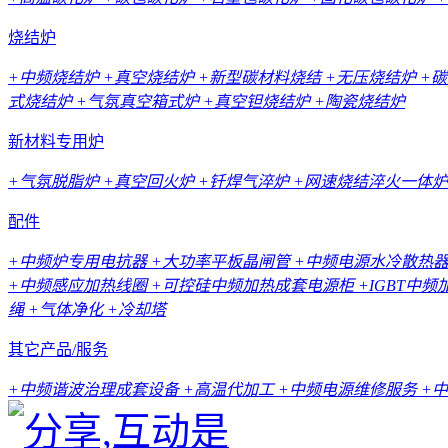
烧结炉
+中频烧结炉
+真空烧结炉
+新型碳材料烧结
+无压烧结炉
+
式烧结炉
+气氛真空箱式炉
+真空钽烧结炉
+陶瓷烧结炉
新材料专用炉
+气氛脱脂炉
+真空回火炉
+钎焊气淬炉
+网速烧结淬火一体炉
配件
+中频炉专用电抗器
+大功率平板晶闸管
+中频电源水冷散热
+中频感应加热线圈
+可控硅中频加热成套电源柜
+IGBT中
绳
+气体净化
+冷却塔
其它产品/服务
+中频谐波治理成套设备
+高温代加工
+中频电源维修服务
+