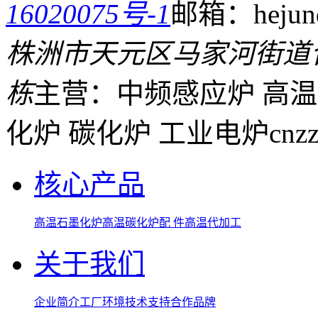
16020075号-1
邮箱：hejund
株洲市天元区马家河街道
栋
主营：中频感应炉 高温
化炉 碳化炉 工业电炉
cnz
核心产品
高温石墨化炉
高温碳化炉
配 件
高温代加工
关于我们
企业简介
工厂环境
技术支持
合作品牌