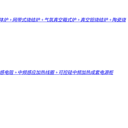
一体炉
+网带式烧结炉
+气氛真空箱式炉
+真空钽烧结炉
+陶瓷烧
无感电阻
+中频感应加热线圈
+可控硅中频加热成套电源柜