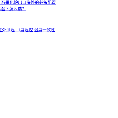
：石墨化炉出口海外的必备配置
高温下怎么选？
红外测温
±1度温控
温度一致性