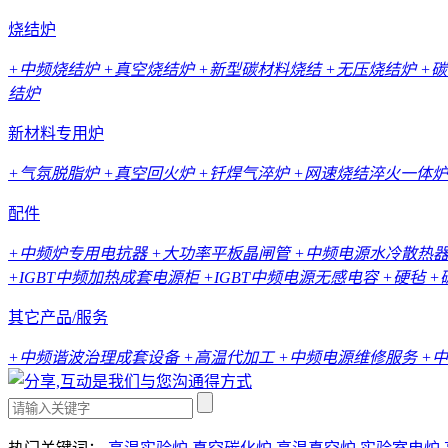
烧结炉
+中频烧结炉
+真空烧结炉
+新型碳材料烧结
+无压烧结炉
+
结炉
新材料专用炉
+气氛脱脂炉
+真空回火炉
+钎焊气淬炉
+网速烧结淬火一体炉
配件
+中频炉专用电抗器
+大功率平板晶闸管
+中频电源水冷散热
+IGBT中频加热成套电源柜
+IGBT中频电源无感电容
+硬毡
+
其它产品/服务
+中频谐波治理成套设备
+高温代加工
+中频电源维修服务
+