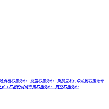
电池负极石墨化炉
+高温石墨化炉
+聚酰亚胺PI导热膜石墨化专
化炉
+石墨粉提纯专用石墨化炉
+真空石墨化炉