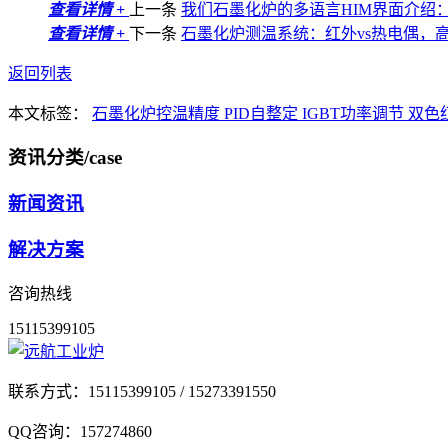
查看详情 +
上一条
我们石墨化炉的多语言HIM界面介绍
查看详情 +
下一条
石墨化炉测温系统：红外vs热电偶，
返回列表
本文标签：
石墨化炉控温精度
PID自整定
IGBT功率调节
双色
资讯分类
/case
新闻资讯
解决方案
咨询热线
15115399105
联系方式：
15115399105 / 15273391550
QQ咨询：
157274860