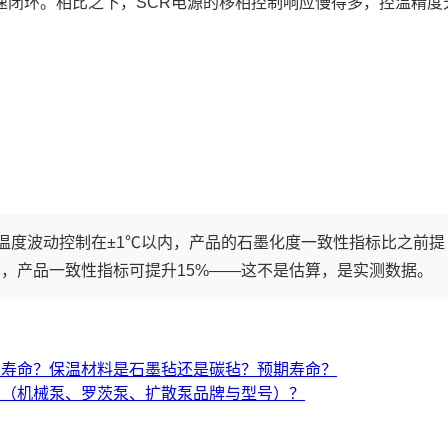
速闭环。相比之下，SCR电源的移相控制响应慢得多，控温精度
温度波动控制在±1℃以内，产品的石墨化度一致性指标比之前提
℃，产品一致性指标可提升15%——这不是估算，是实测数据。
与寿命？保温材料是石墨毡还是碳毡？预期寿命？
置（机械泵、罗茨泵、扩散泵品牌与型号）？