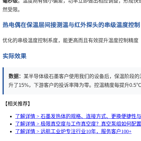
毫秒级
。温度刚有微小偏差，功率立即做出相应调整，形成快
然受限。
热电偶在保温层间接测温与红外探头的串级温度控制
优化的串极温度控制系度，能更高而且有效提升温度控制精度
实际效果
数据：
某半导体级石墨客户使用我们的设备后，保温阶段的
升了15%，下游客户的投诉率降为零。控温精度每提升0.5
【相关推荐】
了解详情 >
石墨发热体的规格、连接方式、更换便捷性
了解详情 >
极限真空度与工作真空度？真空泵组如何配
了解详情 >
远航工业炉专注行业10年，服务客户100+