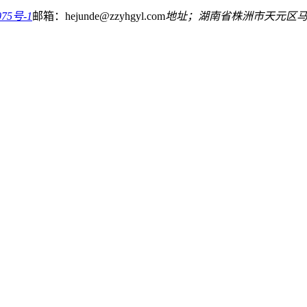
75号-1
邮箱：hejunde@zzyhgyl.com
地址；湖南省株洲市天元区马