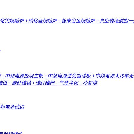
碳化钨烧结炉
+碳化硅烧结炉
+粉末冶金烧结炉
+真空烧结脱脂
器
+中频电源控制主板
+中频电源逆变驱动板
+中频电源大功率
碳纸
+碳纤维毡
+碳纤维绳
+气体净化
+冷却塔
中频电源改造