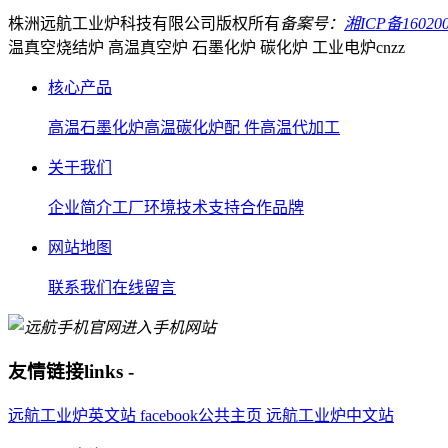
株洲远航工业炉科技有限公司
版权所有
备案号：
湘ICP备160200
温真空烧结炉 高温真空炉 石墨化炉 碳化炉 工业电炉
cnzz
核心产品
高温石墨化炉
高温碳化炉
配 件
高温代加工
关于我们
企业简介
工厂环境
技术支持
合作品牌
网站地图
联系我们
在线留言
进入手机网站
友情链接
links
-
远航工业炉英文站
facebook公共主页
远航工业炉中文站