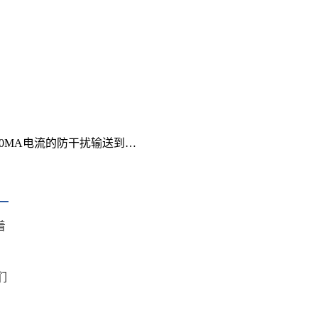
0MA电流的防干扰输送到…
着
们