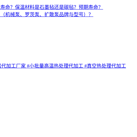
与寿命？保温材料是石墨毡还是碳毡？预期寿命？
置（机械泵、罗茨泵、扩散泵品牌与型号）？
温代加工厂家
#小批量高温热处理代加工
#真空热处理代加工