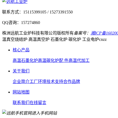
联系方式：
15115399105 / 15273391550
QQ咨询：
157274860
株洲远航工业炉科技有限公司
版权所有
备案号：
湘ICP备160200
温真空烧结炉 高温真空炉 石墨化炉 碳化炉 工业电炉
cnzz
核心产品
高温石墨化炉
高温碳化炉
配 件
高温代加工
关于我们
企业简介
工厂环境
技术支持
合作品牌
网站地图
联系我们
在线留言
进入手机网站