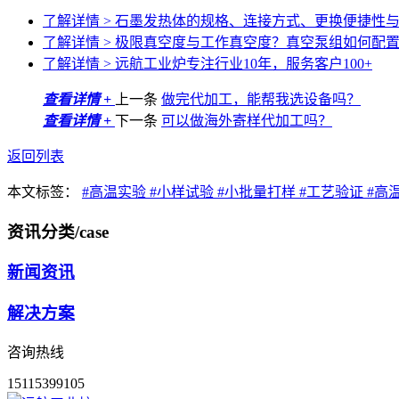
了解详情 >
石墨发热体的规格、连接方式、更换便捷性
了解详情 >
极限真空度与工作真空度？真空泵组如何配
了解详情 >
远航工业炉专注行业10年，服务客户100+
查看详情 +
上一条
做完代加工，能帮我选设备吗？
查看详情 +
下一条
可以做海外寄样代加工吗？
返回列表
本文标签：
#高温实验
#小样试验
#小批量打样
#工艺验证
#高
资讯分类
/case
新闻资讯
解决方案
咨询热线
15115399105