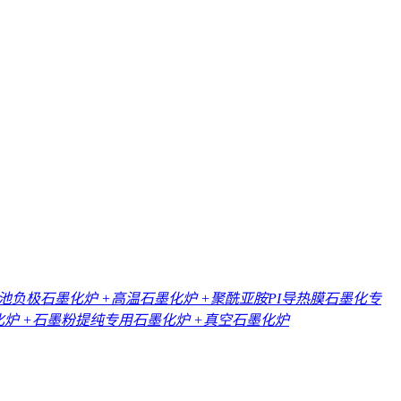
电池负极石墨化炉
+高温石墨化炉
+聚酰亚胺PI导热膜石墨化专
化炉
+石墨粉提纯专用石墨化炉
+真空石墨化炉