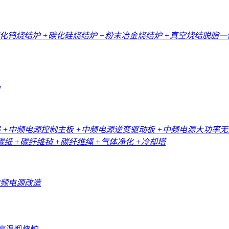
碳化钨烧结炉
+碳化硅烧结炉
+粉末冶金烧结炉
+真空烧结脱脂
器
+中频电源控制主板
+中频电源逆变驱动板
+中频电源大功率
碳纸
+碳纤维毡
+碳纤维绳
+气体净化
+冷却塔
中频电源改造