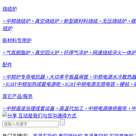
烧结炉
+中频烧结炉
+真空烧结炉
+新型碳材料烧结
+无压烧结炉
+
结炉
新材料专用炉
+气氛脱脂炉
+真空回火炉
+钎焊气淬炉
+网速烧结淬火一体炉
配件
+中频炉专用电抗器
+大功率平板晶闸管
+中频电源水冷散热
+IGBT中频加热成套电源柜
+IGBT中频电源无感电容
+硬毡
+
其它产品/服务
+中频谐波治理成套设备
+高温代加工
+中频电源维修服务
+