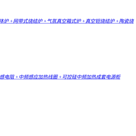
一体炉
+网带式烧结炉
+气氛真空箱式炉
+真空钽烧结炉
+陶瓷烧
无感电阻
+中频感应加热线圈
+可控硅中频加热成套电源柜