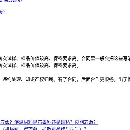
高温煅烧炉
吗？
首次试样、样品价值较高、保密要求高。合同里一般会把这些写
首次试样、样品价值较高、保密要求高。
、违约处理、知识产权归属。有了合同，后面合作更顺畅，出了
与寿命？保温材料是石墨毡还是碳毡？预期寿命？
置（机械泵、罗茨泵、扩散泵品牌与型号）？