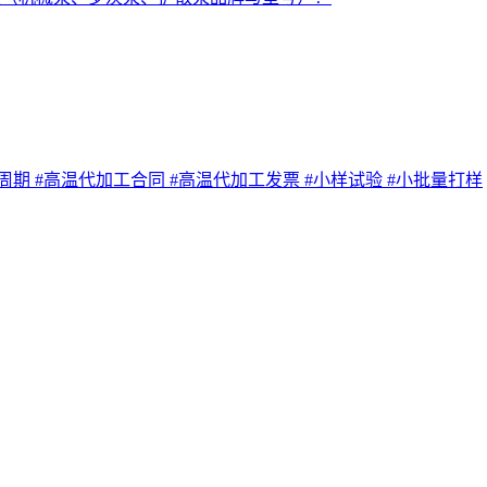
工周期
#高温代加工合同
#高温代加工发票
#小样试验
#小批量打样