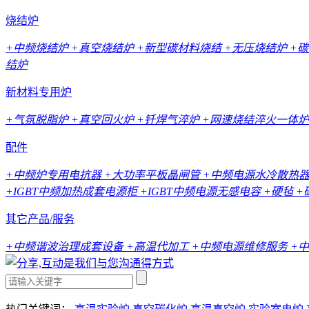
烧结炉
+中频烧结炉
+真空烧结炉
+新型碳材料烧结
+无压烧结炉
+
结炉
新材料专用炉
+气氛脱脂炉
+真空回火炉
+钎焊气淬炉
+网速烧结淬火一体炉
配件
+中频炉专用电抗器
+大功率平板晶闸管
+中频电源水冷散热
+IGBT中频加热成套电源柜
+IGBT中频电源无感电容
+硬毡
+
其它产品/服务
+中频谐波治理成套设备
+高温代加工
+中频电源维修服务
+