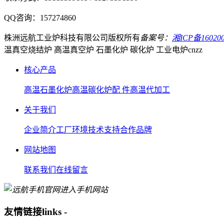
QQ咨询：
157274860
株洲远航工业炉科技有限公司
版权所有
备案号：
湘ICP备160200
温真空烧结炉 高温真空炉 石墨化炉 碳化炉 工业电炉
cnzz
核心产品
高温石墨化炉
高温碳化炉
配 件
高温代加工
关于我们
企业简介
工厂环境
技术支持
合作品牌
网站地图
联系我们
在线留言
进入手机网站
友情链接
links
-