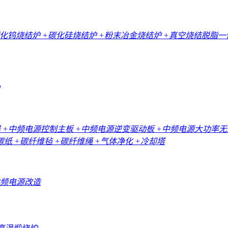
碳化钨烧结炉
+碳化硅烧结炉
+粉末冶金烧结炉
+真空烧结脱脂
器
+中频电源控制主板
+中频电源逆变驱动板
+中频电源大功率
碳纸
+碳纤维毡
+碳纤维绳
+气体净化
+冷却塔
中频电源改造