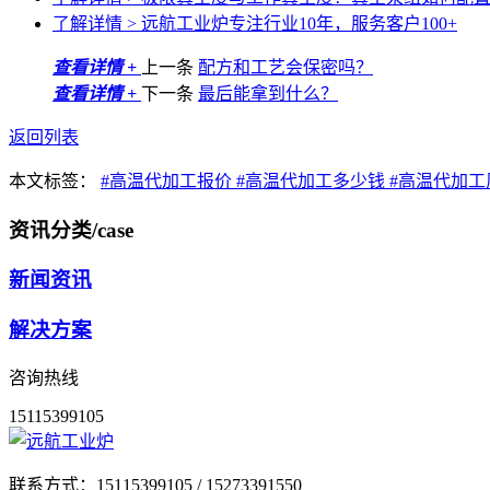
了解详情 >
远航工业炉专注行业10年，服务客户100+
查看详情 +
上一条
配方和工艺会保密吗？
查看详情 +
下一条
最后能拿到什么？
返回列表
本文标签：
#高温代加工报价
#高温代加工多少钱
#高温代加
资讯分类
/case
新闻资讯
解决方案
咨询热线
15115399105
联系方式：
15115399105 / 15273391550