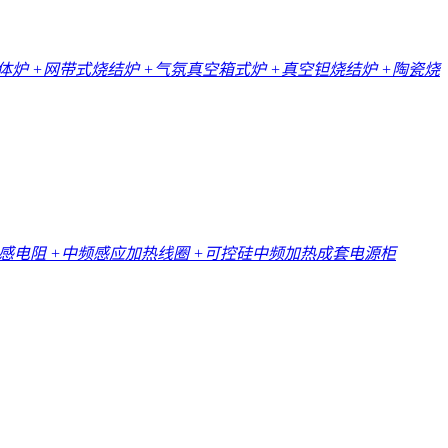
一体炉
+网带式烧结炉
+气氛真空箱式炉
+真空钽烧结炉
+陶瓷烧
无感电阻
+中频感应加热线圈
+可控硅中频加热成套电源柜