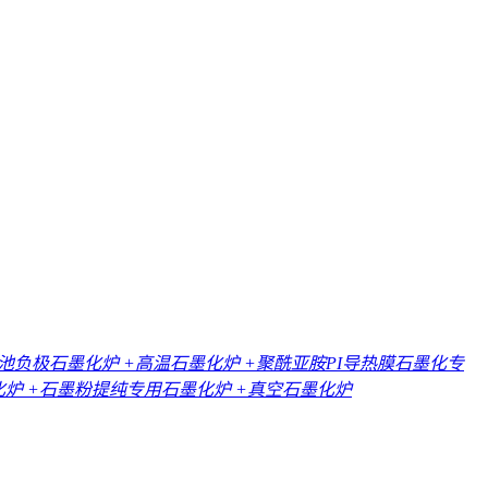
电池负极石墨化炉
+高温石墨化炉
+聚酰亚胺PI导热膜石墨化专
化炉
+石墨粉提纯专用石墨化炉
+真空石墨化炉