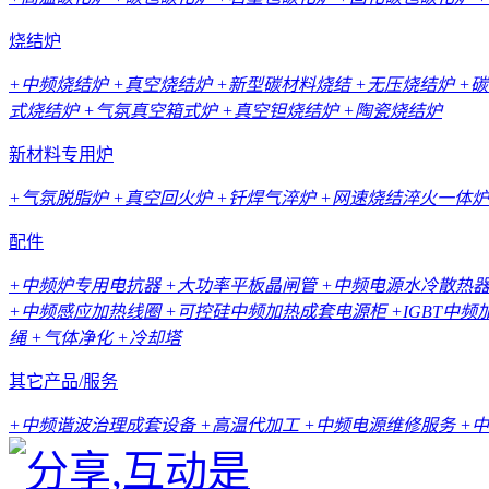
烧结炉
+中频烧结炉
+真空烧结炉
+新型碳材料烧结
+无压烧结炉
+
式烧结炉
+气氛真空箱式炉
+真空钽烧结炉
+陶瓷烧结炉
新材料专用炉
+气氛脱脂炉
+真空回火炉
+钎焊气淬炉
+网速烧结淬火一体炉
配件
+中频炉专用电抗器
+大功率平板晶闸管
+中频电源水冷散热
+中频感应加热线圈
+可控硅中频加热成套电源柜
+IGBT中
绳
+气体净化
+冷却塔
其它产品/服务
+中频谐波治理成套设备
+高温代加工
+中频电源维修服务
+