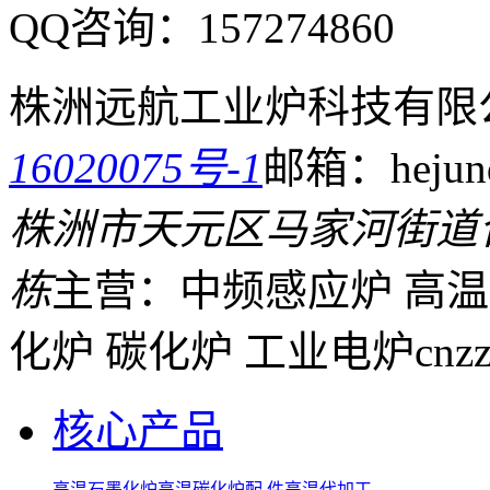
QQ咨询：
157274860
株洲远航工业炉科技有限
16020075号-1
邮箱：hejund
株洲市天元区马家河街道
栋
主营：中频感应炉 高温
化炉 碳化炉 工业电炉
cnz
核心产品
高温石墨化炉
高温碳化炉
配 件
高温代加工