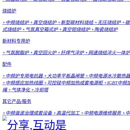
烧结炉
+中频烧结炉
+真空烧结炉
+新型碳材料烧结
+无压烧结炉
+
式烧结炉
+气氛真空箱式炉
+真空钽烧结炉
+陶瓷烧结炉
新材料专用炉
+气氛脱脂炉
+真空回火炉
+钎焊气淬炉
+网速烧结淬火一体炉
配件
+中频炉专用电抗器
+大功率平板晶闸管
+中频电源水冷散热
+中频感应加热线圈
+可控硅中频加热成套电源柜
+IGBT中
绳
+气体净化
+冷却塔
其它产品/服务
+中频谐波治理成套设备
+高温代加工
+中频电源维修服务
+