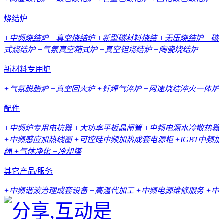
烧结炉
+中频烧结炉
+真空烧结炉
+新型碳材料烧结
+无压烧结炉
+
式烧结炉
+气氛真空箱式炉
+真空钽烧结炉
+陶瓷烧结炉
新材料专用炉
+气氛脱脂炉
+真空回火炉
+钎焊气淬炉
+网速烧结淬火一体炉
配件
+中频炉专用电抗器
+大功率平板晶闸管
+中频电源水冷散热
+中频感应加热线圈
+可控硅中频加热成套电源柜
+IGBT中
绳
+气体净化
+冷却塔
其它产品/服务
+中频谐波治理成套设备
+高温代加工
+中频电源维修服务
+