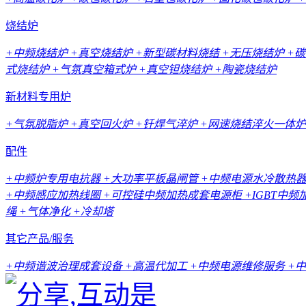
烧结炉
+中频烧结炉
+真空烧结炉
+新型碳材料烧结
+无压烧结炉
+
式烧结炉
+气氛真空箱式炉
+真空钽烧结炉
+陶瓷烧结炉
新材料专用炉
+气氛脱脂炉
+真空回火炉
+钎焊气淬炉
+网速烧结淬火一体炉
配件
+中频炉专用电抗器
+大功率平板晶闸管
+中频电源水冷散热
+中频感应加热线圈
+可控硅中频加热成套电源柜
+IGBT中
绳
+气体净化
+冷却塔
其它产品/服务
+中频谐波治理成套设备
+高温代加工
+中频电源维修服务
+