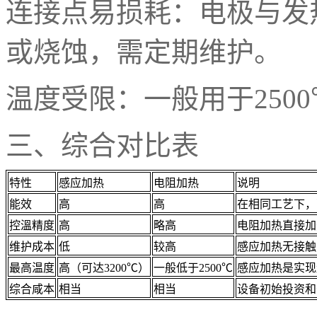
连接点易损耗：电极与发
或烧蚀，需定期维护。
温度受限：一般用于
2500
三、
综合对比表
特性
感应加热
电阻加热
说明
能效
高
高
在相同工艺下，
控溫精度
高
略高
电阻加热直接加
维护成本
低
较高
感应加热无接触
最高温度
高（可达3200℃）
一般低于2500℃
感应加热是实现
综合咸本
相当
相当
设备初始投资和