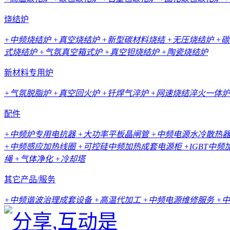
烧结炉
+中频烧结炉
+真空烧结炉
+新型碳材料烧结
+无压烧结炉
+
式烧结炉
+气氛真空箱式炉
+真空钽烧结炉
+陶瓷烧结炉
新材料专用炉
+气氛脱脂炉
+真空回火炉
+钎焊气淬炉
+网速烧结淬火一体炉
配件
+中频炉专用电抗器
+大功率平板晶闸管
+中频电源水冷散热
+中频感应加热线圈
+可控硅中频加热成套电源柜
+IGBT中
绳
+气体净化
+冷却塔
其它产品/服务
+中频谐波治理成套设备
+高温代加工
+中频电源维修服务
+