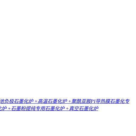
电池负极石墨化炉
+高温石墨化炉
+聚酰亚胺PI导热膜石墨化专
化炉
+石墨粉提纯专用石墨化炉
+真空石墨化炉