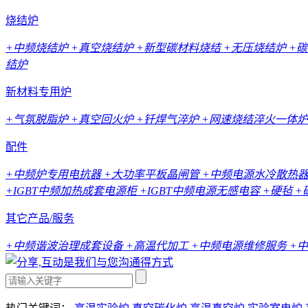
烧结炉
+中频烧结炉
+真空烧结炉
+新型碳材料烧结
+无压烧结炉
+
结炉
新材料专用炉
+气氛脱脂炉
+真空回火炉
+钎焊气淬炉
+网速烧结淬火一体炉
配件
+中频炉专用电抗器
+大功率平板晶闸管
+中频电源水冷散热
+IGBT中频加热成套电源柜
+IGBT中频电源无感电容
+硬毡
+
其它产品/服务
+中频谐波治理成套设备
+高温代加工
+中频电源维修服务
+