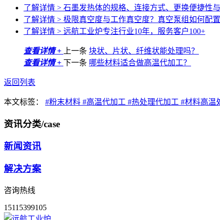
了解详情 >
石墨发热体的规格、连接方式、更换便捷性
了解详情 >
极限真空度与工作真空度？真空泵组如何配
了解详情 >
远航工业炉专注行业10年，服务客户100+
查看详情 +
上一条
块状、片状、纤维状能处理吗？
查看详情 +
下一条
哪些材料适合做高温代加工？
返回列表
本文标签：
#粉末材料
#高温代加工
#热处理代加工
#材料高温
资讯分类
/case
新闻资讯
解决方案
咨询热线
15115399105