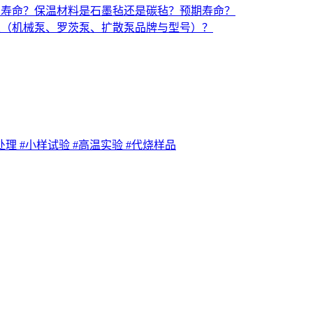
与寿命？保温材料是石墨毡还是碳毡？预期寿命？
置（机械泵、罗茨泵、扩散泵品牌与型号）？
处理
#小样试验
#高温实验
#代烧样品