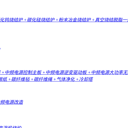
碳化钨烧结炉
+碳化硅烧结炉
+粉末冶金烧结炉
+真空烧结脱脂
器
+中频电源控制主板
+中频电源逆变驱动板
+中频电源大功率
碳纸
+碳纤维毡
+碳纤维绳
+气体净化
+冷却塔
中频电源改造