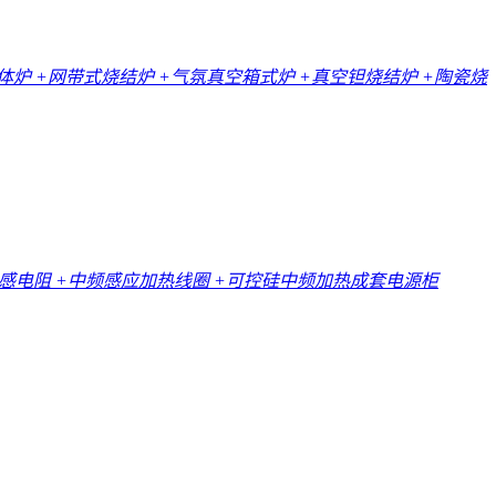
一体炉
+网带式烧结炉
+气氛真空箱式炉
+真空钽烧结炉
+陶瓷烧
无感电阻
+中频感应加热线圈
+可控硅中频加热成套电源柜