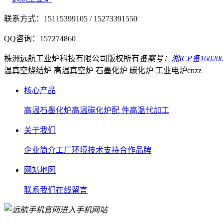
联系方式：
15115399105 / 15273391550
QQ咨询：
157274860
株洲远航工业炉科技有限公司
版权所有
备案号：
湘ICP备160200
温真空烧结炉 高温真空炉 石墨化炉 碳化炉 工业电炉
cnzz
核心产品
高温石墨化炉
高温碳化炉
配 件
高温代加工
关于我们
企业简介
工厂环境
技术支持
合作品牌
网站地图
联系我们
在线留言
进入手机网站